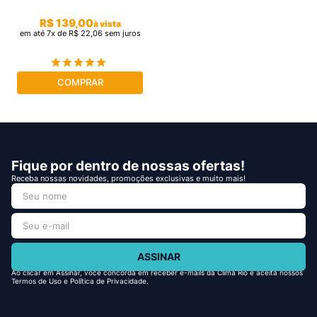
R$
139
,
00
à vista
em até
7
x de
R$
22
,
06
sem juros
COMPRAR
Fique por dentro de nossas ofertas!
Receba nossas novidades, promoções exclusivas e muito mais!
ASSINAR
Ao clicar em Assinar, você concorda em receber e-mails da Clima Rio e aceita nossos
Termos de Uso e Política de Privacidade.