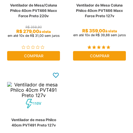
Ventilador de Mesa/Coluna
Ventilador de Mesa Coluna
cassete
9
º
Philco 40cm PVT466 Maxx
Philco 40cm PVT466 Maxx
Force Preto 220v
Force Preto 127v
fujitsu
10
º
R$
359
,
90
R$
359
,
00
R$
279
,
00
à vista
à vista
em até
10
x de
R$
39
,
88
sem juros
em até
10
x de
R$
31
,
00
sem juros
COMPRAR
COMPRAR
Ventilador de mesa Philco
40cm PVT491 Preto 127v