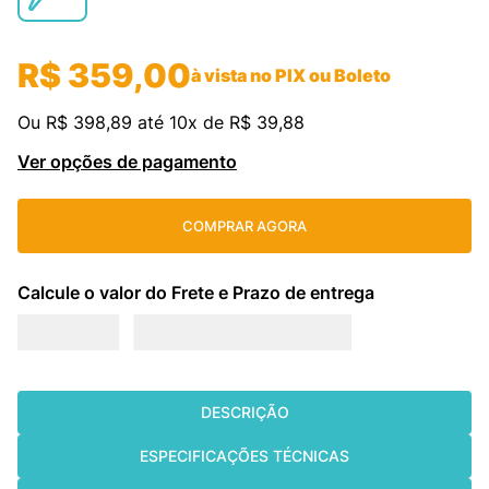
cassete
9
º
R$
359
,
00
fujitsu
10
º
à vista no PIX ou Boleto
Ou
R$
398
,
89
até
10
x de
R$
39
,
88
Ver opções de pagamento
COMPRAR AGORA
DESCRIÇÃO
ESPECIFICAÇÕES TÉCNICAS