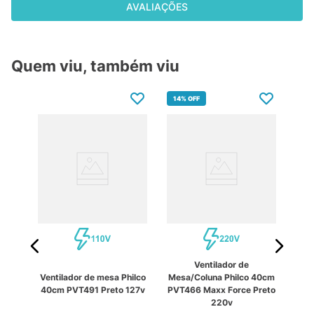
AVALIAÇÕES
Quem viu, também viu
14%
OFF
Ventilador de
oluna
Vent
Ventilador de mesa Philco
Mesa/Coluna Philco 40cm
66
P
40cm PVT491 Preto 127v
PVT466 Maxx Force Preto
27v
Ma
220v