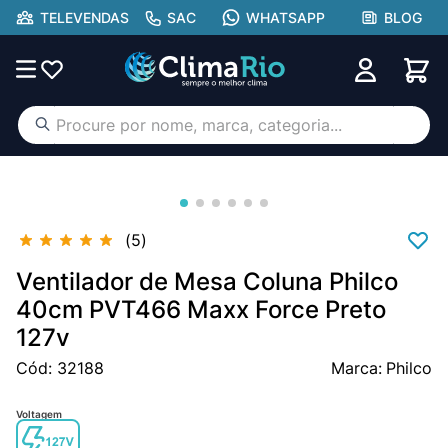
TELEVENDAS
SAC
WHATSAPP
BLOG
Procure por nome, marca, categoria...
TERMOS MAIS BUSCADOS
ar condicionado
1
º
aufit
2
º
5
lg
3
º
Ventilador de Mesa Coluna Philco
hisense portátil
40cm PVT466 Maxx Force Preto
4
º
127v
tcl
5
º
Cód
:
32188
Philco
hisense
6
º
midea
7
º
Voltagem
gree
8
º