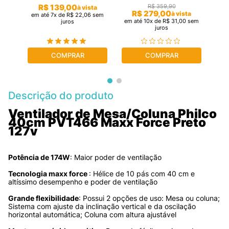
R$
139
,
00
R$
359
,
90
ta
à vista
R$
279
,
00
à vista
sem
em até
7
x de
R$
22
,
06
sem
em 
em até
10
x de
R$
31
,
00
sem
juros
juros
COMPRAR
COMPRAR
Descrição do produto
Ventilador de Mesa/Coluna Philco 
40cm PVT466 Maxx Force Preto 
127v
Potência de 174W
: Maior poder de ventilação 
Tecnologia maxx force 
: Hélice de 10 pás com 40 cm e 
altíssimo desempenho e poder de ventilação 
Grande flexibilidade
: Possui 2 opções de uso: Mesa ou coluna; 
Sistema com ajuste da inclinação vertical e da oscilação 
horizontal automática; Coluna com altura ajustável 