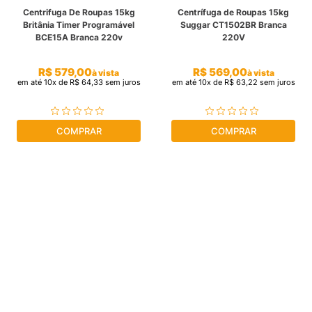
Centrifuga De Roupas 15kg
Centrífuga de Roupas 15kg
cassete
9
º
Britânia Timer Programável
Suggar CT1502BR Branca
BCE15A Branca 220v
220V
freezer
10
º
R$
579
,
00
R$
569
,
00
à vista
à vista
em até
10
x de
R$
64
,
33
sem juros
em até
10
x de
R$
63
,
22
sem juros
COMPRAR
COMPRAR