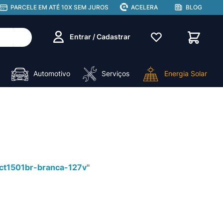
PARCELE EM ATÉ 10X SEM JUROS
ACELERA
BLOG
Entrar / Cadastrar
Automotivo
Serviços
Energia Solar
ct1501br-branca-127v
"