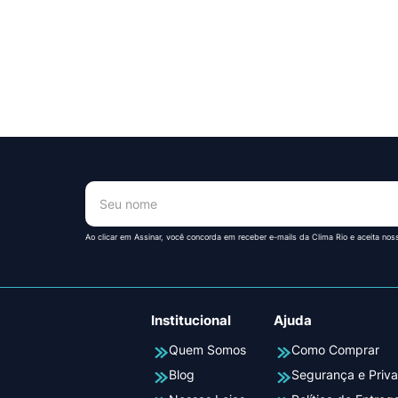
!
Ao clicar em Assinar, você concorda em receber e-mails da Clima Rio e aceita nos
Institucional
Ajuda
Quem Somos
Como Comprar
Blog
Segurança e Priv