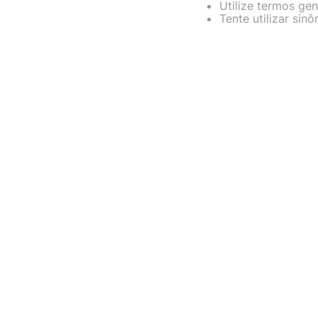
Utilize termos gen
freezer
10
º
Tente utilizar sin