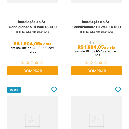
Instalação de Ar-
Instalação de Ar-
Condicionado Hi Wall 18.000
Condicionado Hi Wall 24.000
BTUs até 10 metros
BTUs até 10 metros
R$
1
.
804
,
05
R$
1
.
933
,
33
à vista
R$
1
.
804
,
05
à vista
em até
10
x de
R$
189
,
90
sem
em até
10
x de
R$
189
,
90
sem
juros
juros
COMPRAR
COMPRAR
1%
OFF