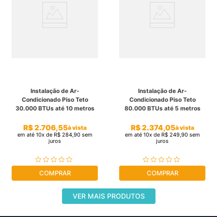
Instalação de Ar-
Instalação de Ar-
Condicionado Piso Teto
Condicionado Piso Teto
30.000 BTUs até 10 metros
80.000 BTUs até 5 metros
R$
2
.
706
,
55
R$
2
.
374
,
05
à vista
à vista
em até
10
x de
R$
284
,
90
sem
em até
10
x de
R$
249
,
90
sem
juros
juros
COMPRAR
COMPRAR