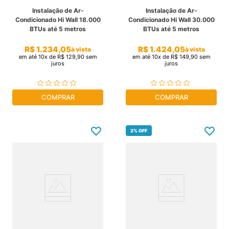
Instalação de Ar-
Instalação de Ar-
Condicionado Hi Wall 18.000
Condicionado Hi Wall 30.000
BTUs até 5 metros
BTUs até 5 metros
R$
1
.
234
,
05
R$
1
.
424
,
05
à vista
à vista
em até
10
x de
R$
129
,
90
sem
em até
10
x de
R$
149
,
90
sem
juros
juros
COMPRAR
COMPRAR
2%
OFF