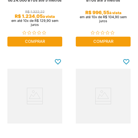
ou 24.000 BTUs até 5 metros
BTUs até 5 metros
R$
996
,
55
R$
1
.
322
,
22
à vista
R$
1
.
234
,
05
à vista
em até
10
x de
R$
104
,
90
sem
em até
10
x de
R$
129
,
90
sem
juros
juros
COMPRAR
COMPRAR