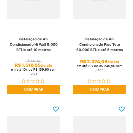
Instalação de Ar-
Instalação de Ar-
Condicionado Hi Wall 9.000
Condicionado Piso Teto
BTUs até 10 metros
60.000 BTUs até 5 metros
R$
2
.
374
,
05
R$
1
.
611
,
11
à vista
R$
1
.
519
,
05
à vista
em até
10
x de
R$
249
,
90
sem
em até
10
x de
R$
159
,
90
sem
juros
juros
COMPRAR
COMPRAR