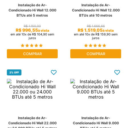
Instalação de Ar-
Instalação de Ar-
cassete
9
º
Condicionado Hi Wall 12.000
Condicionado Hi Wall 12.000
BTUs até 5 metros
BTUs até 10 metros
freezer
10
º
R$
1
.
150
,
00
R$
1
.
666
,
66
R$
996
,
55
R$
1
.
519
,
05
à vista
à vista
em até
10
x de
R$
104
,
90
sem
em até
10
x de
R$
159
,
90
sem
juros
juros
COMPRAR
COMPRAR
2%
OFF
Instalação de Ar-
Instalação de Ar-
Condicionado Hi Wall 22.000
Condicionado Hi Wall 9.000