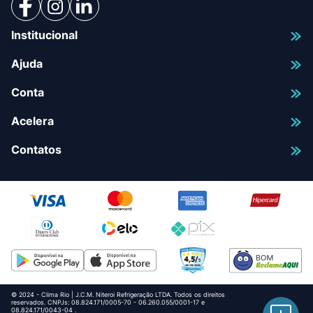
Institucional
Ajuda
Conta
Acelera
Contatos
© 2024 - Clima Rio | J.C.M. Niteroi Refrigeração LTDA. Todos os direitos
reservados. CNPJs: 08.824.171/0005-70 - 06.260.055/0001-17 e
08.824.171/0043-04 .