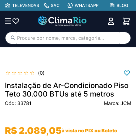
TELEVENDAS
SAC
WHATSAPP
BLOG
Procure por nome, marca, categoria...
TERMOS MAIS BUSCADOS
ar condicionado
1
º
aufit
2
º
0
hisense portátil
3
º
Instalação de Ar-Condicionado Piso
lg
Teto 30.000 BTUs até 5 metros
4
º
tcl
Cód
5
º
:
33781
JCM
gree
6
º
hisense
7
º
R$
2
.
089
,
05
à vista no PIX ou Boleto
midea
8
º