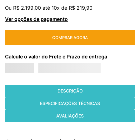
Ou
R$
2
.
199
,
00
até
10
x de
R$
219
,
90
cassete
9
º
Ver opções de pagamento
fujitsu
10
º
COMPRAR AGORA
DESCRIÇÃO
ESPECIFICAÇÕES TÉCNICAS
AVALIAÇÕES