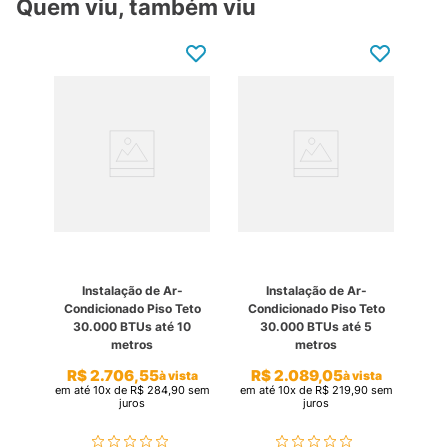
Quem viu, também viu
Instalação de Ar-
Instalação de Ar-
Condicionado Piso Teto
Condicionado Piso Teto
30.000 BTUs até 10
30.000 BTUs até 5
metros
metros
R$
2
.
706
,
55
R$
2
.
089
,
05
à vista
à vista
em até
10
x de
R$
284
,
90
sem
em até
10
x de
R$
219
,
90
sem
juros
juros