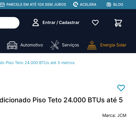
PARCELE EM ATÉ 10X SEM JUROS
ACELERA
BLOG
Entrar / Cadastrar
Automotivo
Serviços
Energia Solar
ado Piso Teto 24.000 BTUs até 5 metros
dicionado Piso Teto 24.000 BTUs até 5
JCM