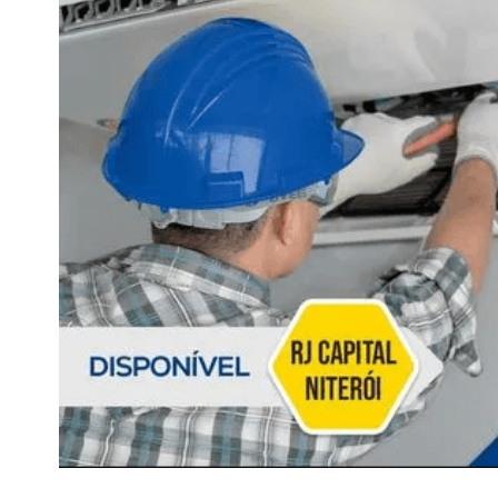
fujitsu
10
º