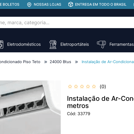
E BOLETOS
NOSSAS LOJAS
ENTREGA EM TODO O BRASIL
rca, categoria...
ADOS
Eletrodomésticos
Eletroportáteis
Ferramentas
ondicionado Piso Teto
24000 Btus
Instalação de Ar-Condicion
0
Instalação de Ar-Con
metros
Cód
:
33779