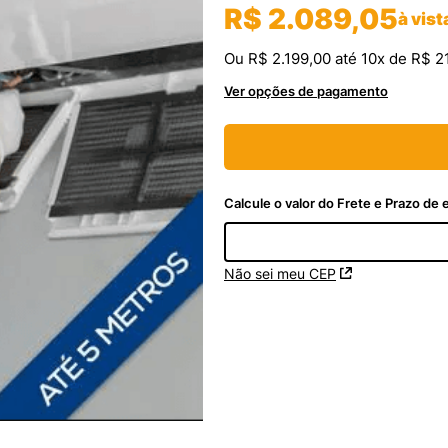
R$
2
.
089
,
05
à vist
Ou
R$
2
.
199
,
00
até
10
x de
R$
2
Ver opções de pagamento
Não sei meu CEP