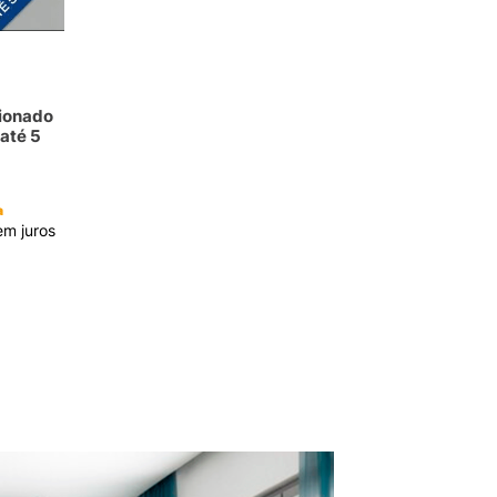
cionado
até 5
a
m juros