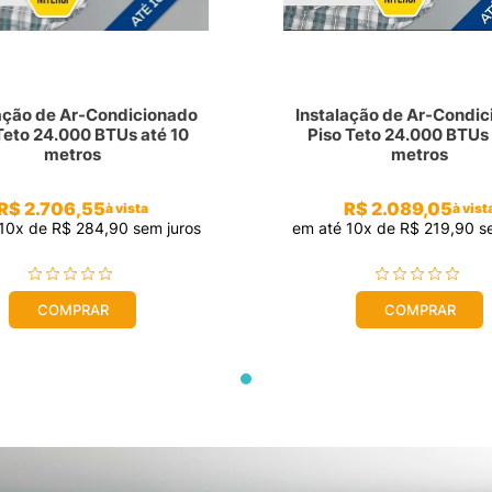
ação de Ar-Condicionado
Instalação de Ar-Condi
Teto 24.000 BTUs até 10
Piso Teto 24.000 BTUs 
metros
metros
R$
2
.
706
,
55
R$
2
.
089
,
05
à vista
à vist
10
x de
R$
284
,
90
sem juros
em até
10
x de
R$
219
,
90
se
COMPRAR
COMPRAR