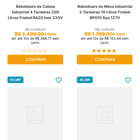
Bebedouro de Coluna
Bebedouro de Mesa Industrial
Industrial 4 Torneiras 200
2 Torneiras 10 Litros Frisbel
Litros Frisbel RA20 Inox 220V
BP010 Aço 127V
R$
3
.
999
,
90
R$
1
.
699
,
90
R$
3
.
499
,
00
R$
1
.
399
,
00
à vista
à vista
em até
10
x de
R$
388
,
77
sem
em até
10
x de
R$
155
,
44
sem
juros
juros
COMPRAR
COMPRAR
5%
OFF
4%
OFF