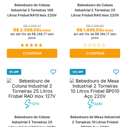
Bebedouro de Coluna
Bebedouro de Coluna
cassete
9
º
Industrial 3 Torneiras 100
Industrial 2 Torneiras 25
Litros Frisbel RA10 Inox 220V
Litros Frisbel RAO Inox 220V
freezer
10
º
R$
2
.
986
,
41
R$
2
.
199
,
90
R$
2
.
599
,
00
R$
1
.
699
,
00
à vista
à vista
em até
10
x de
R$
288
,
77
sem
em até
10
x de
R$
188
,
77
sem
juros
juros
COMPRAR
COMPRAR
9%
OFF
14%
OFF
Bebedouro de Coluna
Bebedouro de Mesa Industrial
Industrial 2 Torneiras 25
2 Torneiras 10 Litros Frisbel