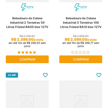
Bebedouro de Coluna
Bebedouro de Coluna
Industrial 2 Torneiras 50
Industrial 3 Torneiras 100
Litros Frisbel RAO5 Inox 127V
Litros Frisbel RA10 Inox 127V
R$
2
.
799
,
90
R$
2
.
999
,
90
R$
2
.
399
,
00
R$
2
.
599
,
00
à vista
à vista
em até
10
x de
R$
266
,
55
sem
em até
10
x de
R$
288
,
77
sem
juros
juros
COMPRAR
COMPRAR
3%
OFF