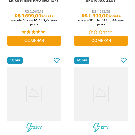
Litros Frisbel RAO Inox 127V
BP010 Aço 220V
R$
2
.
085
,
18
R$
1
.
813
,
58
R$
1
.
699
,
00
R$
1
.
399
,
00
à vista
à vista
em até
10
x de
R$
188
,
77
sem
em até
10
x de
R$
155
,
44
sem
juros
juros
COMPRAR
COMPRAR
3%
OFF
9%
OFF