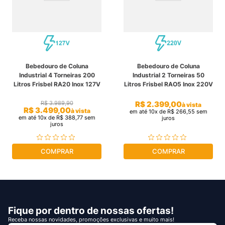
Bebedouro de Coluna
Bebedouro de Coluna
Industrial 4 Torneiras 200
Industrial 2 Torneiras 50
Litros Frisbel RA20 Inox 127V
Litros Frisbel RAO5 Inox 220V
R$
2
.
399
,
00
R$
3
.
989
,
90
à vista
R$
3
.
499
,
00
à vista
em até
10
x de
R$
266
,
55
sem
em até
10
x de
R$
388
,
77
sem
juros
juros
COMPRAR
COMPRAR
Fique por dentro de nossas ofertas!
Receba nossas novidades, promoções exclusivas e muito mais!