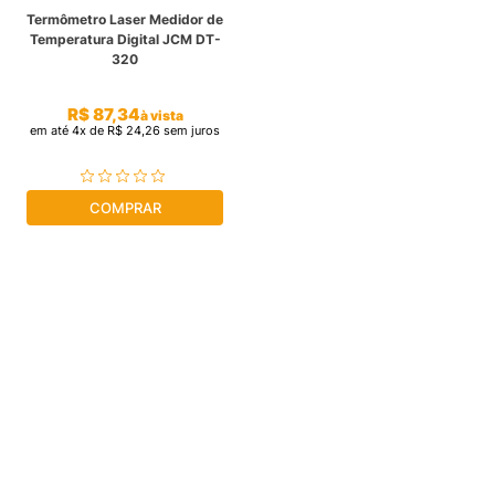
Termômetro Laser Medidor de
cassete
9
º
Temperatura Digital JCM DT-
320
fujitsu
10
º
R$
87
,
34
à vista
em até
4
x de
R$
24
,
26
sem juros
COMPRAR