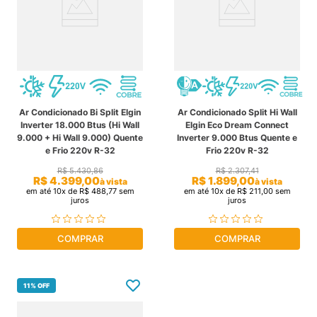
Ar Condicionado Bi Split Elgin
Ar Condicionado Split Hi Wall
Inverter 18.000 Btus (Hi Wall
Elgin Eco Dream Connect
9.000 + Hi Wall 9.000) Quente
Inverter 9.000 Btus Quente e
e Frio 220v R-32
Frio 220v R-32
R$
5
.
430
,
86
R$
2
.
307
,
41
R$
4
.
399
,
00
R$
1
.
899
,
00
à vista
à vista
em até
10
x de
R$
488
,
77
sem
em até
10
x de
R$
211
,
00
sem
juros
juros
COMPRAR
COMPRAR
11%
OFF