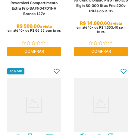
Ar Condicionado Piso Teto Eco
Reversível Compartimento
Elgin 80.000 Btus Frio 220v
Extra Frio BAFN047D1NA
Trifásico R-32
Branco 127v
R$
14
.
880
,
60
à vista
R$
599
,
00
à vista
em até
10
x de
R$
1
.
653
,
40
sem
em até
10
x de
R$
66
,
55
sem juros
juros
COMPRAR
COMPRAR
10%
OFF