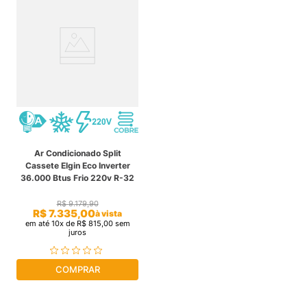
Ar Condicionado Split
Cassete Elgin Eco Inverter
36.000 Btus Frio 220v R-32
R$
9
.
179
,
90
R$
7
.
335
,
00
à vista
em até
10
x de
R$
815
,
00
sem
juros
COMPRAR