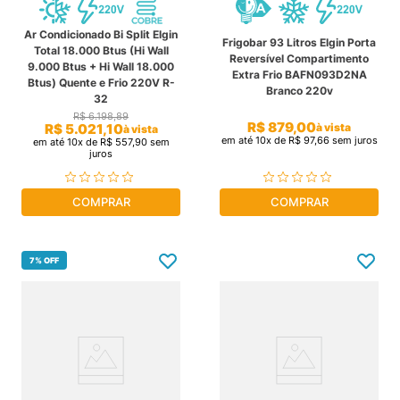
Ar Condicionado Bi Split Elgin
Frigobar 93 Litros Elgin Porta
Total 18.000 Btus (Hi Wall
Reversível Compartimento
9.000 Btus + Hi Wall 18.000
Extra Frio BAFN093D2NA
Btus) Quente e Frio 220V R-
Branco 220v
32
R$
6
.
198
,
89
R$
879
,
00
R$
5
.
021
,
10
à vista
à vista
em até
10
x de
R$
97
,
66
sem juros
em até
10
x de
R$
557
,
90
sem
juros
COMPRAR
COMPRAR
7%
OFF