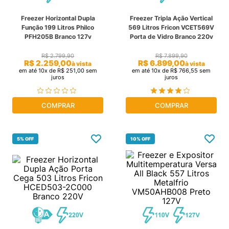
cassete
9
º
Freezer Horizontal Dupla
Freezer Tripla Ação Vertical
Função 199 Litros Philco
569 Litros Fricon VCET569V
fujitsu
10
º
PFH205B Branco 127v
Porta de Vidro Branco 220v
R$
2
.
799
,
90
R$
7
.
899
,
90
R$
2
.
259
,
00
R$
6
.
899
,
00
à vista
à vista
em até
10
x de
R$
251
,
00
sem
em até
10
x de
R$
766
,
55
sem
juros
juros
COMPRAR
COMPRAR
5%
OFF
10%
OFF