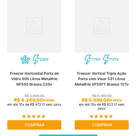
Freezer Horizontal Porta de
Freezer Vertical Tripla Ação
Vidro 505 Litros Metalfrio
Porta com Visor 531 Litros
NF55S Branco 220v
Metalfrio VF55FT Branco 127v
R$
4
.
899
,
90
R$
6
.
499
,
90
R$
4
.
249
,
00
R$
5
.
599
,
00
à vista
à vista
em até
10
x de
R$
472
,
11
sem juros
em até
10
x de
R$
622
,
11
sem
juros
COMPRAR
COMPRAR