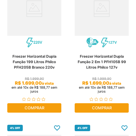
Freezer Horizontal Dupla
Freezer Horizontal Dupla
Função 199 Litros Philco
Função 2 Em 1 PFH105B 99
PFH205B Branco 220v
Litros Philco 127v
R$
1
.
999
,
90
R$
1
.
999
,
90
R$
1
.
699
,
00
R$
1
.
699
,
00
à vista
à vista
em até
10
x de
R$
188
,
77
sem
em até
10
x de
R$
188
,
77
sem
juros
juros
COMPRAR
COMPRAR
4%
OFF
4%
OFF