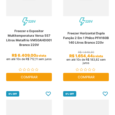
Freezer e Expositor
Freezer Horizontal Dupla
Multitemperatura Versa 557
Função 2 Em 1 Philco PFH160B
Litros Metalfrio VM50AHD001
140 Litros Branco 220v
Branco 220V
R$
1
.
949
,
90
R$
6
.
409
,
00
R$
1
.
654
,
44
à vista
à vista
em até
10
x de
R$
712
,
11
sem juros
em até
10
x de
R$
183
,
82
sem
juros
COMPRAR
COMPRAR
6%
OFF
6%
OFF