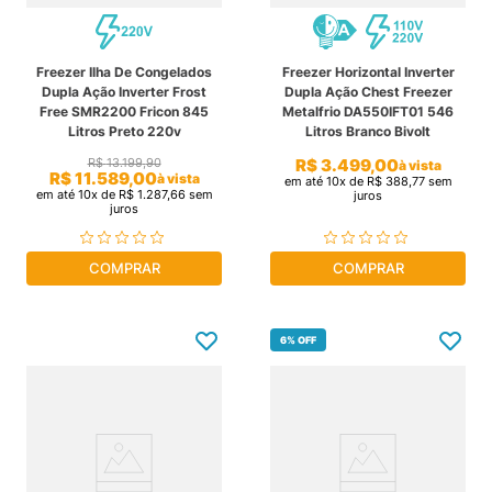
Freezer Ilha De Congelados
Freezer Horizontal Inverter
Dupla Ação Inverter Frost
Dupla Ação Chest Freezer
Free SMR2200 Fricon 845
Metalfrio DA550IFT01 546
Litros Preto 220v
Litros Branco Bivolt
R$
3
.
499
,
00
R$
13
.
199
,
90
à vista
R$
11
.
589
,
00
à vista
em até
10
x de
R$
388
,
77
sem
em até
10
x de
R$
1
.
287
,
66
sem
juros
juros
COMPRAR
COMPRAR
6%
OFF