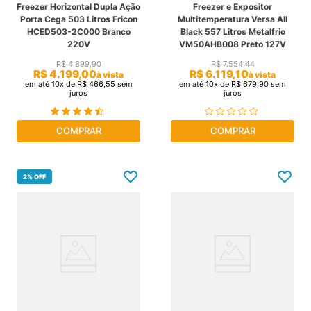
Freezer Horizontal Dupla Ação
Freezer e Expositor
Porta Cega 503 Litros Fricon
Multitemperatura Versa All
HCED503-2C000 Branco
Black 557 Litros Metalfrio
220V
VM50AHB008 Preto 127V
R$
4
.
899
,
90
R$
7
.
554
,
44
R$
4
.
199
,
00
R$
6
.
119
,
10
à vista
à vista
em até
10
x de
R$
466
,
55
sem
em até
10
x de
R$
679
,
90
sem
juros
juros
COMPRAR
COMPRAR
2%
OFF