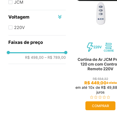
JCM
freezer
10
º
Voltagem
220V
Faixas de preço
R$ 498,00
–
R$ 789,00
Cortina de Ar JCM P
120 cm com Contro
Remoto 220V
R$
554
,
32
R$
449
,
00
à vista
em até
10
x de
R$
49
,
8
juros
COMPRAR