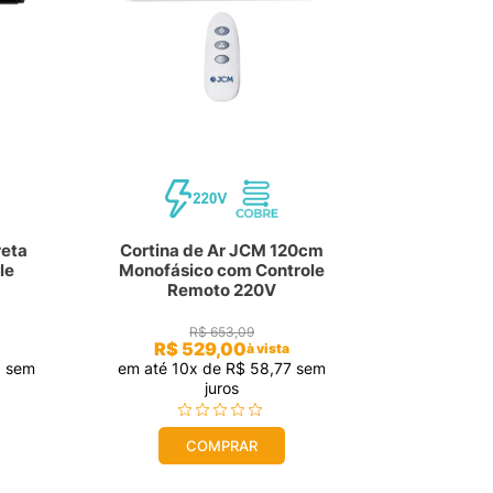
reta
Cortina de Ar JCM 120cm
le
Monofásico com Controle
Remoto 220V
R$
653
,
09
R$
529
,
00
à vista
8
sem
em até
10
x de
R$
58
,
77
sem
juros
COMPRAR