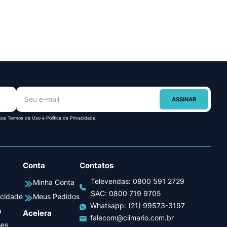
ASSINAR
sos Termos de Uso e Política de Privacidade.
Conta
Contatos
Televendas:
0800 591 2729
Minha Conta
SAC:
0800 719 9705
acidade
Meus Pedidos
Whatsapp:
(21) 99573-3197
a
Acelera
falecom@climario.com.br
ões