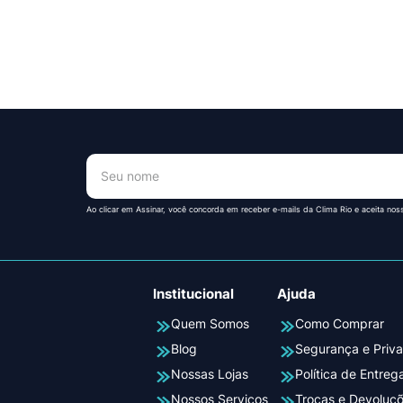
!
Ao clicar em Assinar, você concorda em receber e-mails da Clima Rio e aceita nos
Institucional
Ajuda
Quem Somos
Como Comprar
Blog
Segurança e Priv
Nossas Lojas
Política de Entreg
Nossos Serviços
Trocas e Devoluç