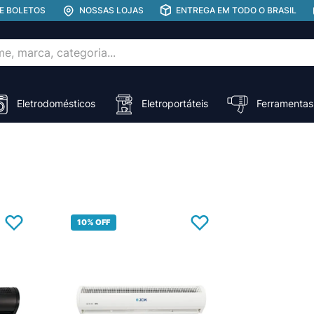
E BOLETOS
NOSSAS LOJAS
ENTREGA EM TODO O BRASIL
rca, categoria...
ADOS
Eletrodomésticos
Eletroportáteis
Ferramentas
10%
OFF