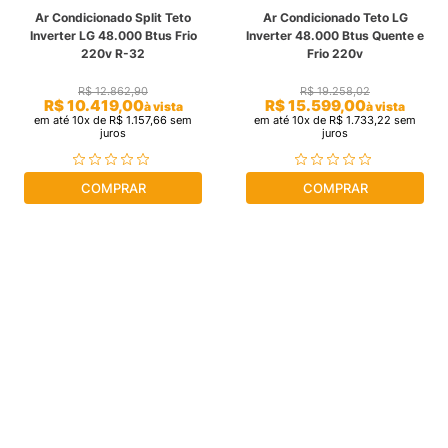
Ar Condicionado Split Teto
Ar Condicionado Teto LG
cassete
9
º
Inverter LG 48.000 Btus Frio
Inverter 48.000 Btus Quente e
220v R-32
Frio 220v
fujitsu
10
º
R$
12
.
862
,
90
R$
19
.
258
,
02
R$
10
.
419
,
00
R$
15
.
599
,
00
à vista
à vista
em até
10
x de
R$
1
.
157
,
66
sem
em até
10
x de
R$
1
.
733
,
22
sem
juros
juros
COMPRAR
COMPRAR