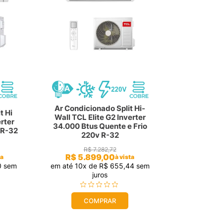
Ar Condicionado Split Hi-
t Hi
Wall TCL Elite G2 Inverter
erter
34.000 Btus Quente e Frio
 R-32
220v R-32
R$
7
.
282
,
72
R$
5
.
899
,
00
ta
à vista
0
sem
em até
10
x de
R$
655
,
44
sem
juros
COMPRAR