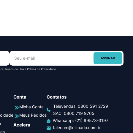
ASSINAR
sos Termos de Uso e Política de Privacidade.
Conta
Contatos
Televendas:
0800 591 2729
Minha Conta
SAC:
0800 719 9705
acidade
Meus Pedidos
Whatsapp:
(21) 99573-3197
a
Acelera
falecom@climario.com.br
ões