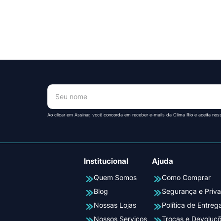
!
Ao clicar em Assinar, você concorda em receber e-mails da Clima Rio e aceita nos
Institucional
Ajuda
Quem Somos
Como Comprar
Blog
Segurança e Priv
Nossas Lojas
Política de Entreg
Nossos Serviços
Trocas e Devoluç