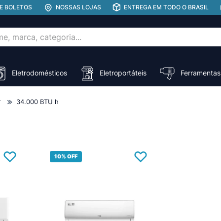
E BOLETOS
NOSSAS LOJAS
ENTREGA EM TODO O BRASIL
rca, categoria...
ADOS
Eletrodomésticos
Eletroportáteis
Ferramentas
r
34.000 BTU h
10%
OFF