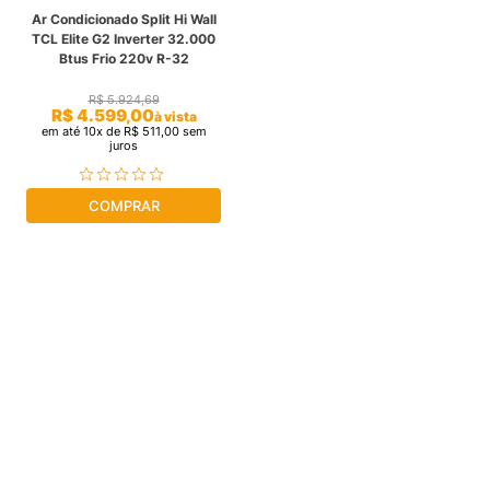
Ar Condicionado Split Hi Wall
cassete
9
º
TCL Elite G2 Inverter 32.000
Btus Frio 220v R-32
fujitsu
10
º
R$
5
.
924
,
69
R$
4
.
599
,
00
à vista
em até
10
x de
R$
511
,
00
sem
juros
COMPRAR