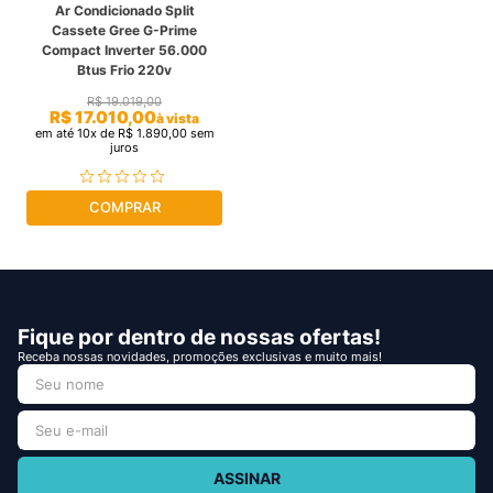
Ar Condicionado Split
Cassete Gree G-Prime
Compact Inverter 56.000
Btus Frio 220v
R$
19
.
019
,
00
R$
17
.
010
,
00
à vista
em até
10
x de
R$
1
.
890
,
00
sem
juros
COMPRAR
Fique por dentro de nossas ofertas!
Receba nossas novidades, promoções exclusivas e muito mais!
ASSINAR