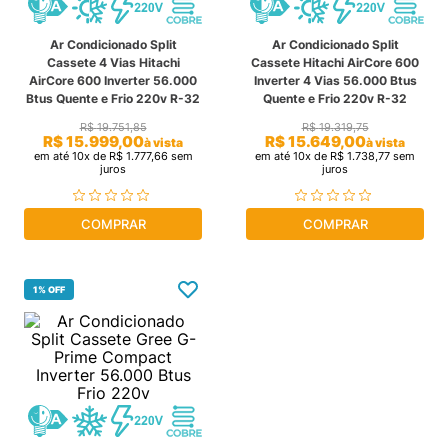
fujitsu
9
º
Ar Condicionado Split
Ar Condicionado Split
Cassete 4 Vias Hitachi
Cassete Hitachi AirCore 600
cassete
10
º
AirCore 600 Inverter 56.000
Inverter 4 Vias 56.000 Btus
Btus Quente e Frio 220v R-32
Quente e Frio 220v R-32
R$
19
.
751
,
85
R$
19
.
319
,
75
R$
15
.
999
,
00
R$
15
.
649
,
00
à vista
à vista
em até
10
x de
R$
1
.
777
,
66
sem
em até
10
x de
R$
1
.
738
,
77
sem
juros
juros
COMPRAR
COMPRAR
1%
OFF