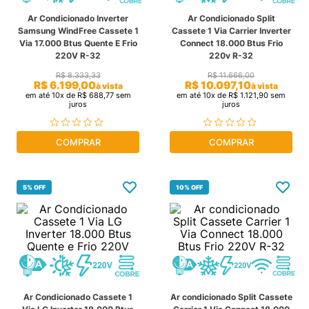
Ar Condicionado Inverter
Ar Condicionado Split
cassete
9
º
Samsung WindFree Cassete 1
Cassete 1 Via Carrier Inverter
Via 17.000 Btus Quente E Frio
Connect 18.000 Btus Frio
freezer
10
º
220V R-32
220v R-32
R$
8
.
333
,
33
R$
11
.
666
,
00
R$
6
.
199
,
00
R$
10
.
097
,
10
à vista
à vista
em até
10
x de
R$
688
,
77
sem
em até
10
x de
R$
1
.
121
,
90
sem
juros
juros
COMPRAR
COMPRAR
5%
OFF
10%
OFF
Ar Condicionado Cassete 1
Ar condicionado Split Cassete