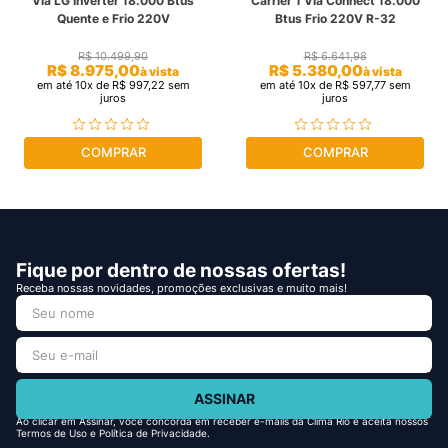
Via LG Inverter 18.000 Btus
Carrier 1 Via Connect 18.000
Quente e Frio 220V
Btus Frio 220V R-32
R$
10
.
499
,
90
R$
6
.
641
,
98
R$
8
.
975
,
00
R$
5
.
380
,
00
à vista
à vista
em até
10
x de
R$
997
,
22
sem
em até
10
x de
R$
597
,
77
sem
juros
juros
COMPRAR
COMPRAR
Fique por dentro de nossas ofertas!
Receba nossas novidades, promoções exclusivas e muito mais!
ASSINAR
Ao clicar em Assinar, você concorda em receber e-mails da Clima Rio e aceita nossos
Termos de Uso e Política de Privacidade.