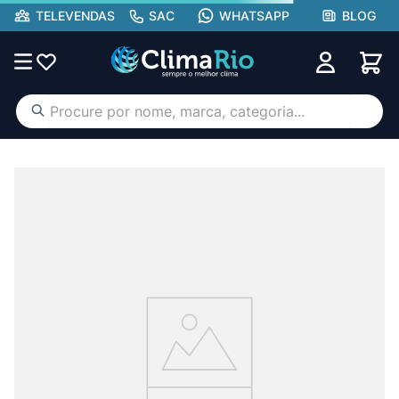
TELEVENDAS
SAC
WHATSAPP
BLOG
Procure por nome, marca, categoria...
TERMOS MAIS BUSCADOS
ar condicionado
1
º
aufit
2
º
hisense portátil
3
º
lg
4
º
tcl
5
º
gree
6
º
hisense
7
º
midea
8
º