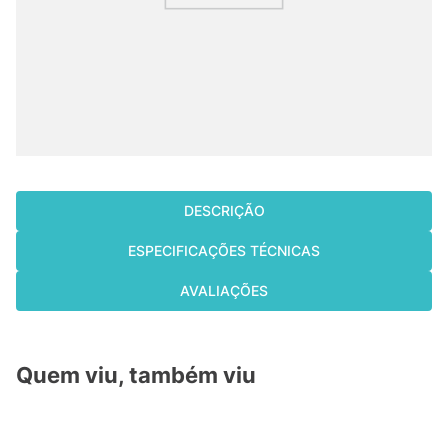
cassete
9
º
fujitsu
10
º
DESCRIÇÃO
ESPECIFICAÇÕES TÉCNICAS
AVALIAÇÕES
Quem viu, também viu