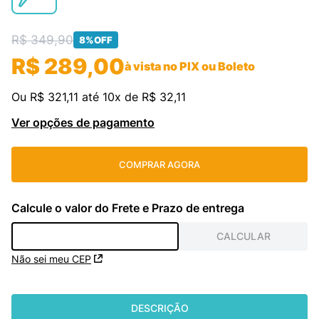
cassete
9
º
R$
349
,
90
8%
OFF
freezer
10
º
R$
289
,
00
à vista no PIX ou Boleto
Ou
R$
321
,
11
até
10
x de
R$
32
,
11
Ver opções de pagamento
COMPRAR AGORA
Não sei meu CEP
DESCRIÇÃO