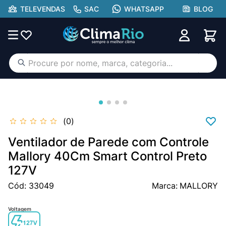
TELEVENDAS
SAC
WHATSAPP
BLOG
Procure por nome, marca, categoria...
TERMOS MAIS BUSCADOS
ar condicionado
1
º
aufit
2
º
0
lg
3
º
Ventilador de Parede com Controle
hisense portátil
Mallory 40Cm Smart Control Preto
4
º
127V
tcl
5
º
Cód
:
33049
MALLORY
hisense
6
º
midea
7
º
Voltagem
gree
8
º