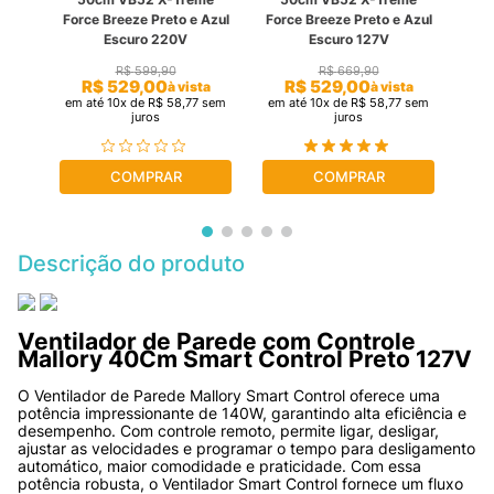
mium
Par
Force Breeze Preto e Azul
Force Breeze Preto e Azul
V
Escuro 220V
Escuro 127V
R$
599
,
90
R$
669
,
90
ta
R$
529
,
00
R$
529
,
00
à vista
à vista
sem
em até
10
x de
R$
58
,
77
sem
em até
10
x de
R$
58
,
77
sem
em 
juros
juros
COMPRAR
COMPRAR
Descrição do produto
Ventilador de Parede com Controle 
Mallory 40Cm Smart Control Preto 127V
O Ventilador de Parede Mallory Smart Control oferece uma 
potência impressionante de 140W, garantindo alta eficiência e 
desempenho. Com controle remoto, permite ligar, desligar, 
ajustar as velocidades e programar o tempo para desligamento 
automático, maior comodidade e praticidade. Com essa 
potência robusta, o Ventilador Smart Control fornece um fluxo 