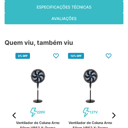
ESPECIFICAÇÕES TÉCNICAS
AVALIAÇÕES
Quem viu, também viu
2%
OFF
12%
OFF
14
Ventilador de Coluna Arno
Ventilador de Coluna Arno
de
Ve
50cm VB52 X-Treme
50cm VB52 X-Treme