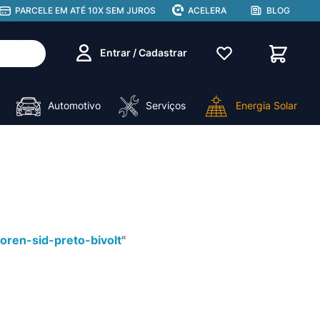
PARCELE EM ATÉ 10X SEM JUROS
ACELERA
BLOG
Entrar / Cadastrar
Automotivo
Serviços
Energia Solar
oren-sid-preto-bivolt
"