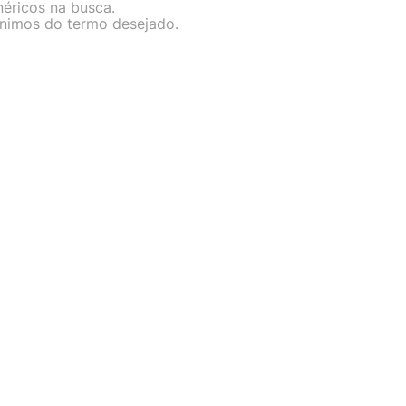
néricos na busca.
nônimos do termo desejado.