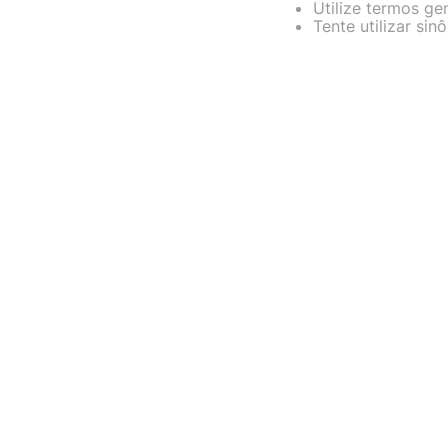
Utilize termos ge
fujitsu
10
º
Tente utilizar si