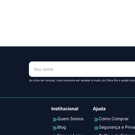
!
Ao clicar em Assinar, você concorda em receber e-mails da Clima Rio e aceita nos
Institucional
Ajuda
Quem Somos
Como Comprar
Blog
Segurança e Priv