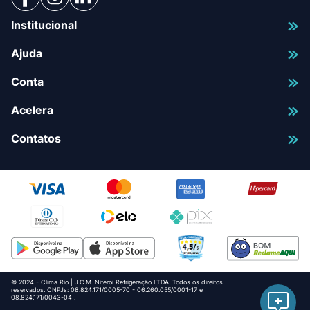
Institucional
Ajuda
Conta
Acelera
Contatos
© 2024 - Clima Rio | J.C.M. Niteroi Refrigeração LTDA. Todos os direitos
reservados. CNPJs: 08.824.171/0005-70 - 06.260.055/0001-17 e
08.824.171/0043-04 .