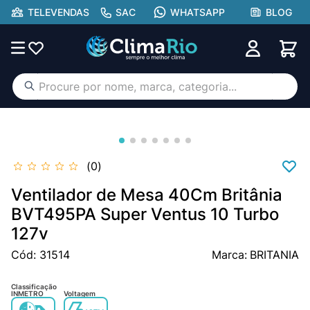
TELEVENDAS
SAC
WHATSAPP
BLOG
Procure por nome, marca, categoria...
TERMOS MAIS BUSCADOS
ar condicionado
1
º
aufit
2
º
0
hisense portátil
3
º
Ventilador de Mesa 40Cm Britânia
lg
BVT495PA Super Ventus 10 Turbo
4
º
127v
tcl
5
º
Cód
:
31514
BRITANIA
gree
6
º
hisense
7
º
Classificação
INMETRO
Voltagem
midea
8
º