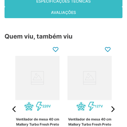
ESPECIFICAÇÕES TÉCNICAS
AVALIAÇÕES
Quem viu, também viu
Arno
Ventilador de mesa 40 cm
Ventilador de mesa 40 cm
orce
M
Mallory Turbo Fresh Preto
Mallory Turbo Fresh Preto
zul
40c