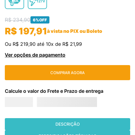
cassete
9
º
R$
234
fujitsu
,
90
10
º
6%
OFF
R$
197
,
91
à vista no PIX ou Boleto
Ou
R$
219
,
90
até
10
x de
R$
21
,
99
Ver opções de pagamento
COMPRAR AGORA
DESCRIÇÃO