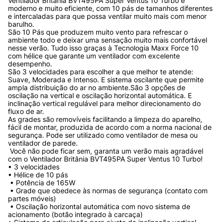
Ventilador Britânia BVT495PA Super Ventus 10 Turbo é 
moderno e muito eficiente, com 10 pás de tamanhos diferentes 
e intercaladas para que possa ventilar muito mais com menor 
barulho. 

São 10 Pás que produzem muito vento para refrescar o 
ambiente todo e deixar uma sensação muito mais confortável 
nesse verão. Tudo isso graças à Tecnologia Maxx Force 10 
com hélice que garante um ventilador com excelente 
desempenho. 

São 3 velocidades para escolher a que melhor te atende: 
Suave, Moderada e Intenso. E sistema oscilante que permite 
ampla distribuição do ar no ambiente.São 3 opções de 
oscilação na vertical e oscilação horizontal automática. E 
inclinação vertical regulável para melhor direcionamento do 
fluxo de ar. 

As grades são removíveis facilitando a limpeza do aparelho, 
fácil de montar, produzida de acordo com a norma nacional de 
segurança. Pode ser utilizado como ventilador de mesa ou 
ventilador de parede.

 Você não pode ficar sem, garanta um verão mais agradável 
com o Ventilador Britânia BVT495PA Super Ventus 10 Turbo! 

• 3 velocidades 

• Hélice de 10 pás

 • Potência de 165W

 • Grade que obedece às normas de segurança (contato com 
partes móveis)

 • Oscilação horizontal automática com novo sistema de 
acionamento (botão integrado à carcaça) 
