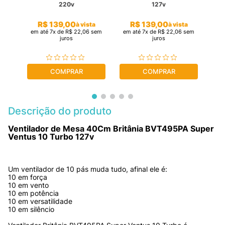
220v
127v
R$
139
,
00
R$
139
,
00
ta
à vista
à vista
sem
em até
7
x de
R$
22
,
06
sem
em até
7
x de
R$
22
,
06
sem
em 
juros
juros
COMPRAR
COMPRAR
Descrição do produto
Ventilador de Mesa 40Cm Britânia BVT495PA Super 
Ventus 10 Turbo 127v 
Um ventilador de 10 pás muda tudo, afinal ele é: 

10 em força 

10 em vento 

10 em potência 

10 em versatilidade 

10 em silêncio 
