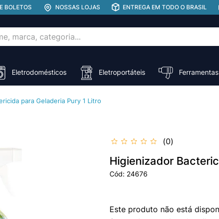
E BOLETOS
NOSSAS LOJAS
ENTREGA EM TODO O BRASIL
rca, categoria...
ADOS
Eletrodomésticos
Eletroportáteis
Ferramentas
ricida para Geladeria Pury 1 Litro
0
Higienizador Bacteric
Cód
:
24676
Este produto não está dispo