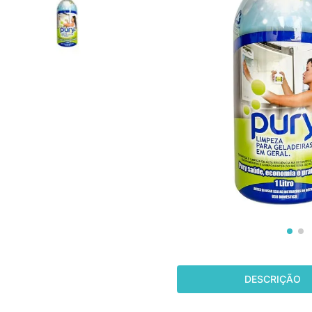
fujitsu
10
º
DESCRIÇÃO