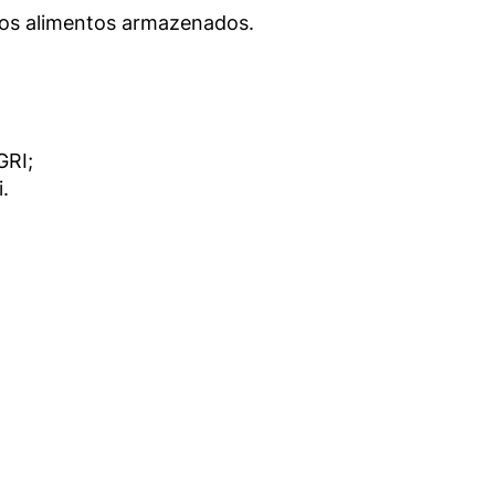
dos alimentos armazenados.

RI;


