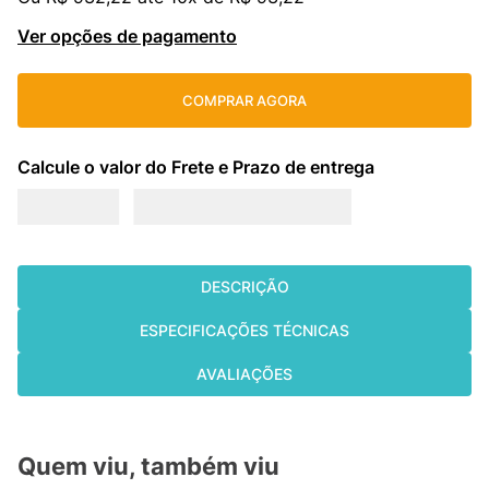
cassete
9
º
Ver opções de pagamento
fujitsu
10
º
COMPRAR AGORA
DESCRIÇÃO
ESPECIFICAÇÕES TÉCNICAS
AVALIAÇÕES
Quem viu, também viu