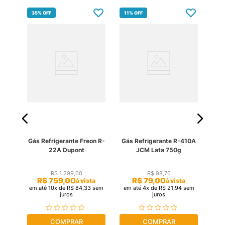
35%
OFF
11%
OFF
21
134A
Gás Refrigerante Freon R-
Gás Refrigerante R-410A
Gás
22A Dupont
JCM Lata 750g
R$
1
.
299
,
00
R$
98
,
76
ta
R$
759
,
00
R$
79
,
00
à vista
à vista
sem
em até
10
x de
R$
84
,
33
sem
em até
4
x de
R$
21
,
94
sem
em 
juros
juros
COMPRAR
COMPRAR