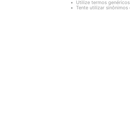
Utilize termos genéricos
fujitsu
10
º
Tente utilizar sinônimos