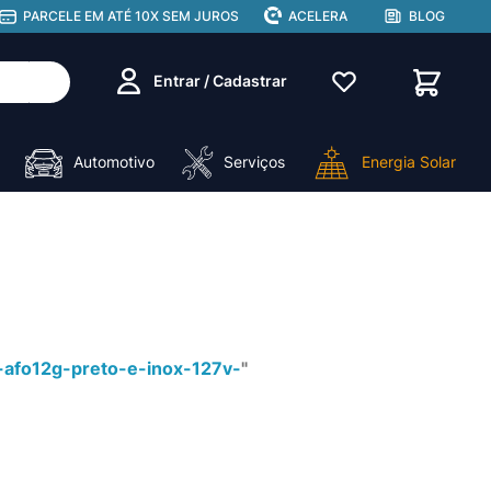
PARCELE EM ATÉ 10X SEM JUROS
ACELERA
BLOG
Entrar / Cadastrar
Automotivo
Serviços
Energia Solar
os-afo12g-preto-e-inox-127v-
"