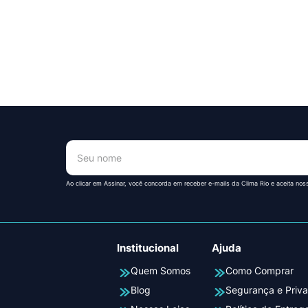
!
Ao clicar em Assinar, você concorda em receber e-mails da Clima Rio e aceita nos
Institucional
Ajuda
Quem Somos
Como Comprar
Blog
Segurança e Priv