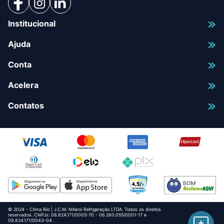
Institucional
Ajuda
Conta
Acelera
Contatos
© 2024 - Clima Rio | J.C.M. Niteroi Refrigeração LTDA. Todos os direitos
reservados. CNPJs: 08.824.171/0005-70 - 06.260.055/0001-17 e
08.824.171/0043-04 .