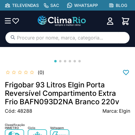
TELEVENDAS
SAC
WHATSAPP
BLOG
Procure por nome, marca, categoria...
TERMOS MAIS BUSCADOS
ar condicionado
1
º
aufit
2
º
0
lg
3
º
Frigobar 93 Litros Elgin Porta
hisense portátil
Reversível Compartimento Extra
4
º
Frio BAFN093D2NA Branco 220v
tcl
5
º
Cód
:
48288
Elgin
hisense
6
º
midea
7
º
Classificação
INMETRO
Ciclo
Voltagem
gree
8
º