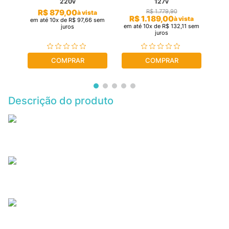
220v
127v
R$
879
,
00
R$
1
.
779
,
90
a
à vista
R$
1
.
189
,
00
à vista
sem
em até
10
x de
R$
97
,
66
sem
em 
em até
10
x de
R$
132
,
11
sem
juros
juros
COMPRAR
COMPRAR
Descrição do produto