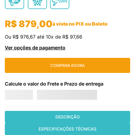
cassete
9
º
fujitsu
10
º
R$
879
,
00
à vista no PIX ou Boleto
Ou
R$
976
,
67
até
10
x de
R$
97
,
66
Ver opções de pagamento
COMPRAR AGORA
DESCRIÇÃO
ESPECIFICAÇÕES TÉCNICAS