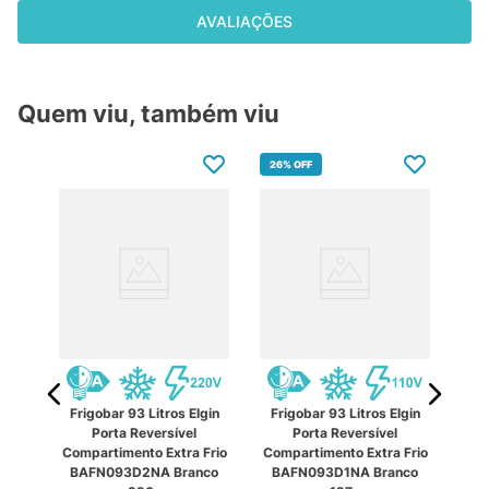
AVALIAÇÕES
Quem viu, também viu
26%
OFF
Frigobar 93 Litros Elgin
Frigobar 93 Litros Elgin
Fr
Porta Reversível
Porta Reversível
ilco
Compartimento Extra Frio
Compartimento Extra Frio
Com
0V
BAFN093D2NA Branco
BAFN093D1NA Branco
BA