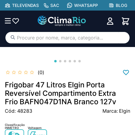
TELEVENDAS
SAC
WHATSAPP
BLOG
Procure por nome, marca, categoria...
TERMOS MAIS BUSCADOS
ar condicionado
1
º
aufit
2
º
0
lg
3
º
Frigobar 47 Litros Elgin Porta
hisense portátil
Reversível Compartimento Extra
4
º
Frio BAFN047D1NA Branco 127v
tcl
5
º
Cód
:
48283
Elgin
hisense
6
º
midea
7
º
Classificação
INMETRO
Voltagem
gree
8
º