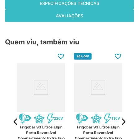
ESPECIFICAÇÕES TÉCNICAS
AVALIAÇÕES
Quem viu, também viu
26%
OFF
Frigobar 93 Litros Elgin
Frigobar 93 Litros Elgin
Fr
Porta Reversível
Porta Reversível
ilco
Compartimento Extra Frio
Compartimento Extra Frio
Com