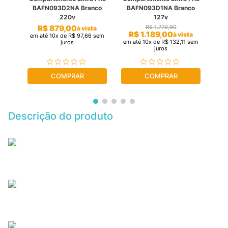
0V
BAFN093D2NA Branco
BAFN093D1NA Branco
BA
220v
127v
R$
879
,
00
R$
1
.
779
,
90
a
à vista
R$
1
.
189
,
00
à vista
sem
em até
10
x de
R$
97
,
66
sem
em 
em até
10
x de
R$
132
,
11
sem
juros
juros
COMPRAR
COMPRAR
Descrição do produto