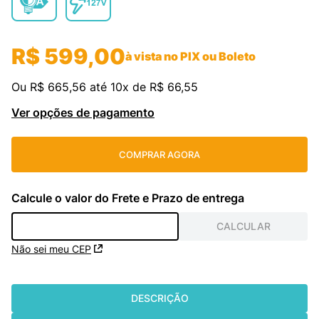
cassete
9
º
freezer
10
º
R$
599
,
00
à vista no PIX ou Boleto
Ou
R$
665
,
56
até
10
x de
R$
66
,
55
Ver opções de pagamento
COMPRAR AGORA
Não sei meu CEP
DESCRIÇÃO