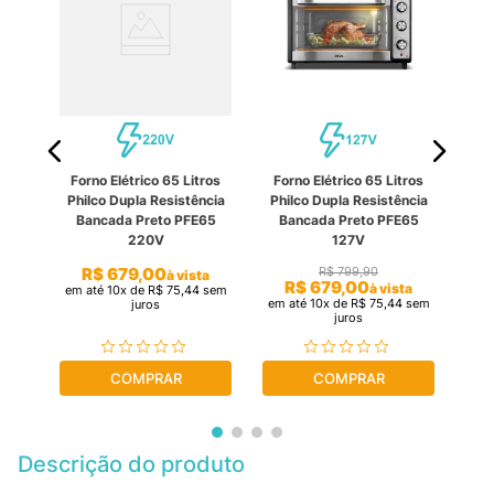
Forno Elétrico 65 Litros
Forno Elétrico 65 Litros
Fo
ros
Philco Dupla Resistência
Philco Dupla Resistência
Fis
127V
Bancada Preto PFE65
Bancada Preto PFE65
220V
127V
R$
679
,
00
R$
799
,
90
ta
à vista
R$
679
,
00
à vista
sem
em até
10
x de
R$
75
,
44
sem
em até
10
x de
R$
75
,
44
sem
em 
juros
juros
COMPRAR
COMPRAR
Descrição do produto