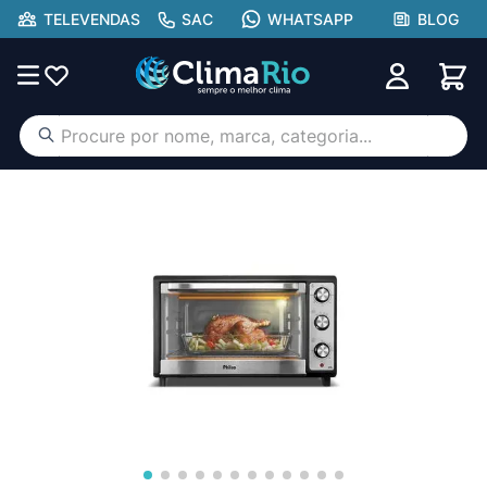
TELEVENDAS
SAC
WHATSAPP
BLOG
Procure por nome, marca, categoria...
TERMOS MAIS BUSCADOS
ar condicionado
1
º
aufit
2
º
hisense portátil
3
º
lg
4
º
tcl
5
º
hisense
6
º
midea
7
º
gree
8
º