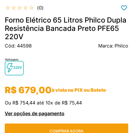
0
fujitsu
9
º
Forno Elétrico 65 Litros Philco Dupla
cassete
10
º
Resistência Bancada Preto PFE65
220V
Cód
:
44598
Philco
Voltagem
R$
679
,
00
à vista no PIX ou Boleto
Ou
R$
754
,
44
até
10
x de
R$
75
,
44
Ver opções de pagamento
COMPRAR AGORA