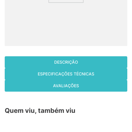
cassete
9
º
fujitsu
10
º
DESCRIÇÃO
ESPECIFICAÇÕES TÉCNICAS
AVALIAÇÕES
Quem viu, também viu