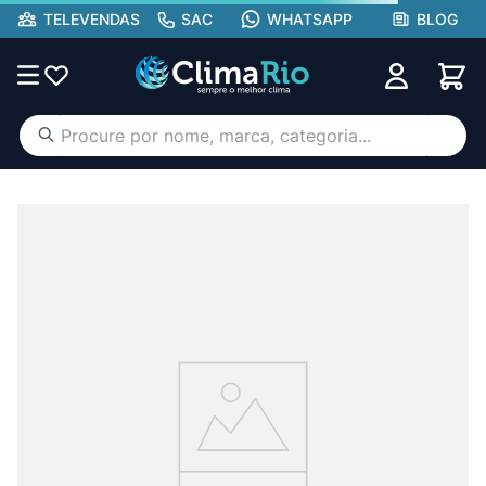
TELEVENDAS
SAC
WHATSAPP
BLOG
Procure por nome, marca, categoria...
TERMOS MAIS BUSCADOS
ar condicionado
1
º
aufit
2
º
lg
3
º
hisense portátil
4
º
tcl
5
º
hisense
6
º
midea
7
º
gree
8
º