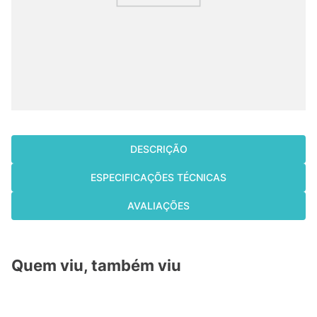
cassete
9
º
fujitsu
10
º
DESCRIÇÃO
ESPECIFICAÇÕES TÉCNICAS
AVALIAÇÕES
Quem viu, também viu