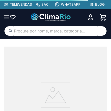
TELEVENDAS
SAC
WHATSAPP
BLOG
Procure por nome, marca, categoria...
TERMOS MAIS BUSCADOS
ar condicionado
1
º
aufit
2
º
hisense portátil
3
º
lg
4
º
tcl
5
º
gree
6
º
hisense
7
º
midea
8
º