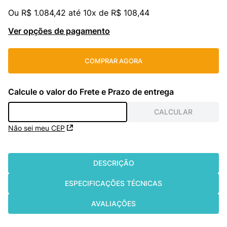
Ou
R$
1
.
084
,
42
até
10
x de
R$
108
,
44
cassete
9
º
Ver opções de pagamento
fujitsu
10
º
COMPRAR AGORA
Não sei meu CEP
DESCRIÇÃO
ESPECIFICAÇÕES TÉCNICAS
AVALIAÇÕES