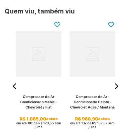
Quem viu, também viu
r
Compressor de Ar
Compressor de Ar-
Co
le
Condicionado Mahle –
Condicionado Delphi –
Ap
tana
Chevrolet / Fiat
Chevrolet Agile / Montana
R$
1
.
085
,
00
R$
988
,
90
à vista
à vista
sta
em até
10
x de
R$
120
,
55
sem
em até
10
x de
R$
109
,
87
sem
em 
sem
juros
juros