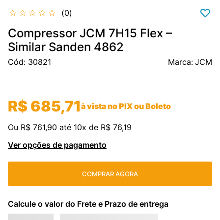
0
cassete
9
º
Compressor JCM 7H15 Flex –
fujitsu
10
º
Similar Sanden 4862
Cód
:
30821
JCM
R$
685
,
71
à vista no PIX ou Boleto
Ou
R$
761
,
90
até
10
x de
R$
76
,
19
Ver opções de pagamento
COMPRAR AGORA