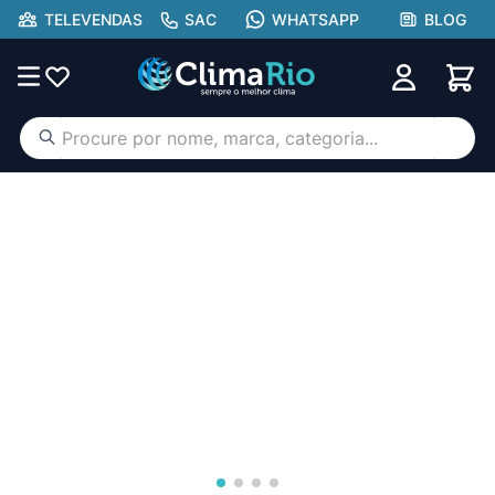
TELEVENDAS
SAC
WHATSAPP
BLOG
Procure por nome, marca, categoria...
TERMOS MAIS BUSCADOS
ar condicionado
1
º
aufit
2
º
hisense portátil
3
º
lg
4
º
tcl
5
º
gree
6
º
hisense
7
º
midea
8
º