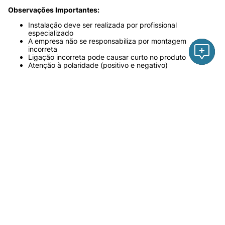
Especificações Técnicas:
Marca:
 JCM
Modelo:
 7H15 Flex
Código Comercial:
 TFF006037 / RC.600.241
Similaridade:
 Sanden AA7H15AA 4862
Voltagem:
 24V
Tipo de Refrigerante:
 R134A
Canais da Polia:
 2A
Diâmetro da Polia:
 125 mm
Número de Orelhas:
 8 
Configuração:
 Flex / Saída traseira
Cilindrada:
 200cc
Aplicação:
Aplicação universal (verificar compatibilidade técnica 
antes da instalação)
Diferenciais:
Produto novo
Acabamento de alta qualidade
Alta durabilidade
Excelente desempenho no sistema de ar-condicionado
Modelo flex, facilitando a adaptação
Observações Importantes: