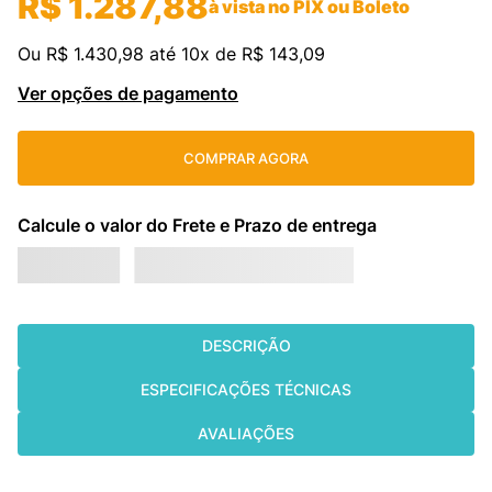
R$
1
.
287
,
88
à vista no PIX ou Boleto
cassete
9
º
Ou
R$
1
.
430
,
98
até
10
x de
R$
143
,
09
hitachi
10
º
Ver opções de pagamento
COMPRAR AGORA
DESCRIÇÃO
ESPECIFICAÇÕES TÉCNICAS
AVALIAÇÕES