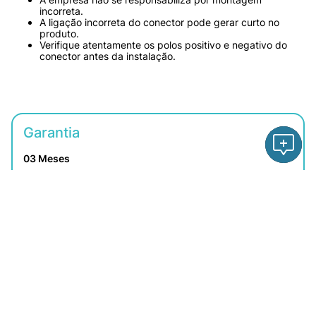
incorreta.
A ligação incorreta do conector pode gerar curto no 
produto.
Verifique atentamente os polos positivo e negativo do 
conector antes da instalação.
Garantia
03 Meses
Especificações Técnicas
Voltagem
12V
Informações Específicas
Montadora
TOYOTA
Componentes
Código Modelo
ACP 423