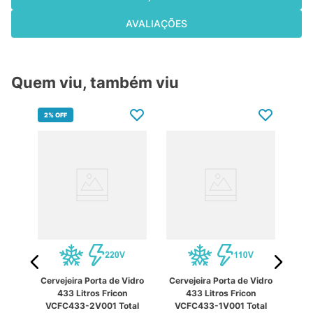
AVALIAÇÕES
Quem viu, também viu
2%
OFF
10
xx
Cervejeira Porta de Vidro
Cervejeira Porta de Vidro
Cer
tros
433 Litros Fricon
433 Litros Fricon
nox
VCFC433-2V001 Total
VCFC433-1V001 Total
Co