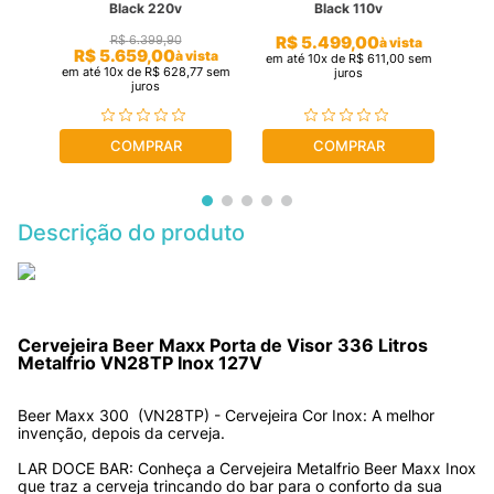
Black 220v
Black 110v
R$
5
.
499
,
00
R$
6
.
399
,
90
sta
à vista
R$
5
.
659
,
00
à vista
4
sem
em até
10
x de
R$
611
,
00
sem
em até
10
x de
R$
628
,
77
sem
em 
juros
juros
COMPRAR
COMPRAR
Descrição do produto
Cervejeira Beer Maxx Porta de Visor 336 Litros 
Metalfrio VN28TP Inox 127V
Beer Maxx 300  (VN28TP) - Cervejeira Cor Inox: A melhor 
invenção, depois da cerveja.
LAR DOCE BAR: Conheça a Cervejeira Metalfrio Beer Maxx Inox 
que traz a cerveja trincando do bar para o conforto da sua 