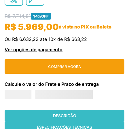
cassete
9
º
R$
7
.
714
,
81
14%
OFF
fujitsu
10
º
R$
5
.
969
,
00
à vista no PIX ou Boleto
Ou
R$
6
.
632
,
22
até
10
x de
R$
663
,
22
Ver opções de pagamento
COMPRAR AGORA
DESCRIÇÃO
ESPECIFICAÇÕES TÉCNICAS