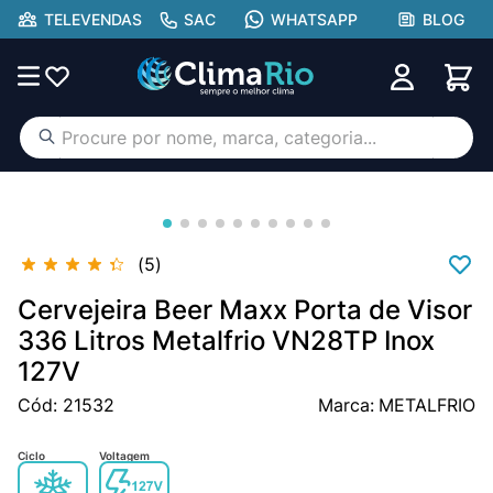
TELEVENDAS
SAC
WHATSAPP
BLOG
Procure por nome, marca, categoria...
TERMOS MAIS BUSCADOS
ar condicionado
1
º
aufit
2
º
5
lg
3
º
Cervejeira Beer Maxx Porta de Visor
hisense portátil
336 Litros Metalfrio VN28TP Inox
4
º
127V
tcl
5
º
Cód
:
21532
METALFRIO
hisense
6
º
midea
7
º
Ciclo
Voltagem
gree
8
º