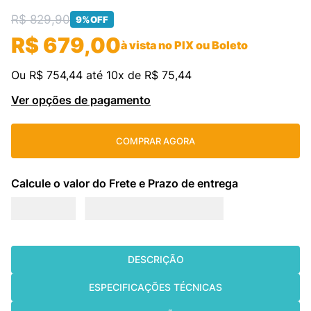
R$
829
,
90
9%
OFF
cassete
9
º
R$
679
,
00
à vista no PIX ou Boleto
freezer
10
º
Ou
R$
754
,
44
até
10
x de
R$
75
,
44
Ver opções de pagamento
COMPRAR AGORA
DESCRIÇÃO
ESPECIFICAÇÕES TÉCNICAS