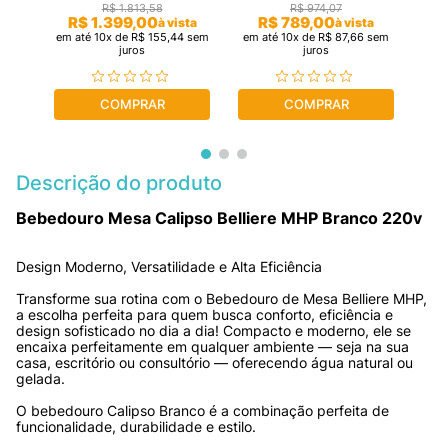
R$
1
.
813
,
58
R$
974
,
07
R$
1
.
399
,
00
R$
789
,
00
ta
à vista
à vista
sem
em até
10
x de
R$
155
,
44
sem
em até
10
x de
R$
87
,
66
sem
em 
juros
juros
COMPRAR
COMPRAR
Descrição do produto
Bebedouro Mesa Calipso Belliere MHP Branco 220v
Design Moderno, Versatilidade e Alta Eficiência
Transforme sua rotina com o Bebedouro de Mesa Belliere MHP, 
a escolha perfeita para quem busca conforto, eficiência e 
design sofisticado no dia a dia! Compacto e moderno, ele se 
encaixa perfeitamente em qualquer ambiente — seja na sua 
casa, escritório ou consultório — oferecendo água natural ou 
gelada.
O bebedouro Calipso Branco é a combinação perfeita de 
funcionalidade, durabilidade e estilo.