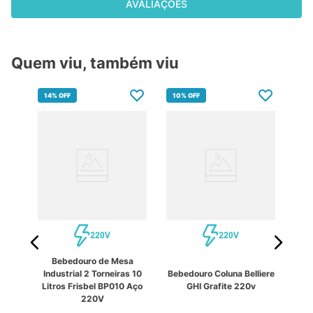
AVALIAÇÕES
Quem viu, também viu
14%
OFF
10%
OFF
9%
Bebedouro de Mesa
liere
Industrial 2 Torneiras 10
Bebedouro Coluna Belliere
Beb
Litros Frisbel BP010 Aço
GHI Grafite 220v
220V