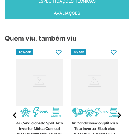
ESPECIFICAÇÕES TÉCNICAS
AVALIAÇÕES
Quem viu, também viu
10%
OFF
4%
OFF
10
 Teto
Ar Condicionado Split Teto
Ar Condicionado Split Piso
Ar C
rter
Inverter Midea Connect
Teto Inverter Electrolux
Xpo
Frio
60.000 Btus Frio 220v R-
60.000 BTUs Frio R-32
Car