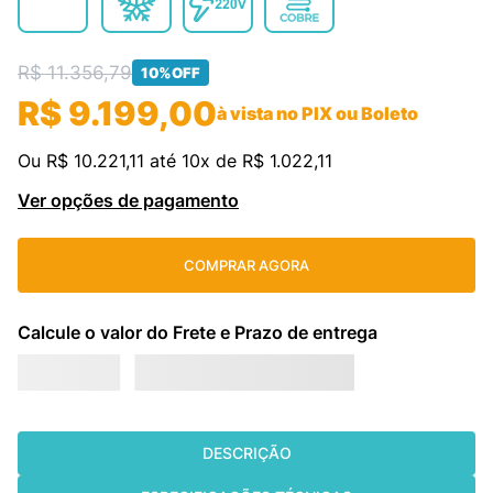
cassete
9
º
R$
11
.
356
fujitsu
,
79
10
º
10%
OFF
R$
9
.
199
,
00
à vista no PIX ou Boleto
Ou
R$
10
.
221
,
11
até
10
x de
R$
1
.
022
,
11
Ver opções de pagamento
COMPRAR AGORA
DESCRIÇÃO