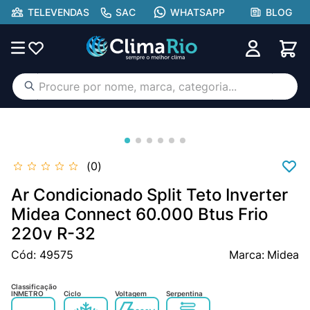
TELEVENDAS
SAC
WHATSAPP
BLOG
Procure por nome, marca, categoria...
TERMOS MAIS BUSCADOS
ar condicionado
1
º
aufit
2
º
0
hisense portátil
3
º
Ar Condicionado Split Teto Inverter
lg
Midea Connect 60.000 Btus Frio
4
º
220v R-32
tcl
5
º
Cód
:
49575
Midea
gree
6
º
hisense
7
º
Classificação
INMETRO
Ciclo
Voltagem
Serpentina
midea
8
º