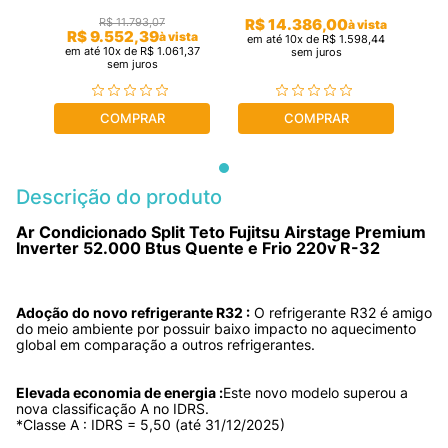
R$
14
.
386
,
00
R$
11
.
793
,
07
à vista
R$
9
.
552
,
39
à vista
em até
10
x de
R$
1
.
598
,
44
em até
10
x de
R$
1
.
061
,
37
sem juros
sem juros
COMPRAR
COMPRAR
Descrição do produto
Ar Condicionado Split Teto Fujitsu Airstage Premium 
Inverter 52.000 Btus Quente e Frio 220v R-32
Adoção do novo refrigerante R32 :
 O refrigerante R32 é amigo 
do meio ambiente por possuir baixo impacto no aquecimento 
global em comparação a outros refrigerantes.
Elevada economia de energia :
Este novo modelo superou a 
nova classificação A no IDRS. 

*Classe A : IDRS = 5,50 (até 31/12/2025)