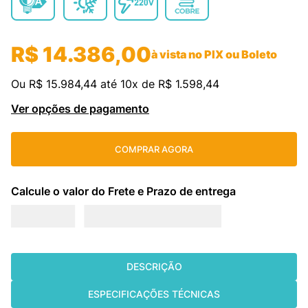
cassete
9
º
freezer
10
º
R$
14
.
386
,
00
à vista no PIX ou Boleto
Ou
R$
15
.
984
,
44
até
10
x de
R$
1
.
598
,
44
Ver opções de pagamento
COMPRAR AGORA
DESCRIÇÃO
ESPECIFICAÇÕES TÉCNICAS