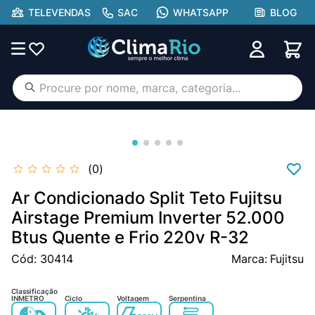
TELEVENDAS
SAC
WHATSAPP
BLOG
Procure por nome, marca, categoria...
TERMOS MAIS BUSCADOS
ar condicionado
1
º
aufit
2
º
0
lg
3
º
Ar Condicionado Split Teto Fujitsu
hisense portátil
Airstage Premium Inverter 52.000
4
º
Btus Quente e Frio 220v R-32
tcl
5
º
Cód
:
30414
Fujitsu
hisense
6
º
midea
7
º
Classificação
INMETRO
Ciclo
Voltagem
Serpentina
gree
8
º