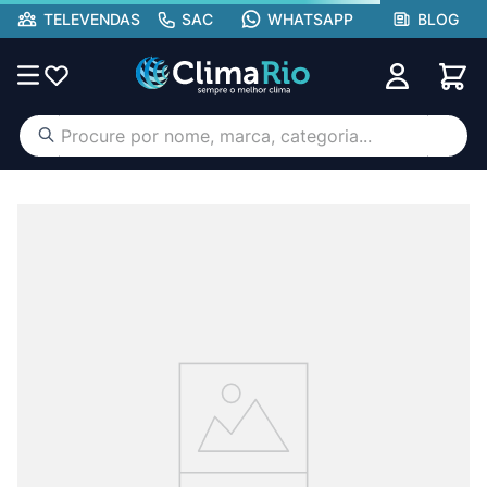
TELEVENDAS
SAC
WHATSAPP
BLOG
Procure por nome, marca, categoria...
TERMOS MAIS BUSCADOS
ar condicionado
1
º
aufit
2
º
lg
3
º
hisense portátil
4
º
tcl
5
º
gree
6
º
hisense
7
º
midea
8
º