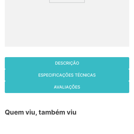
cassete
9
º
fujitsu
10
º
DESCRIÇÃO
ESPECIFICAÇÕES TÉCNICAS
AVALIAÇÕES
Quem viu, também viu