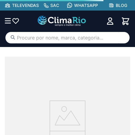
TELEVENDAS
SAC
WHATSAPP
BLOG
Procure por nome, marca, categoria...
TERMOS MAIS BUSCADOS
ar condicionado
1
º
aufit
2
º
hisense portátil
3
º
lg
4
º
tcl
5
º
gree
6
º
hisense
7
º
midea
8
º