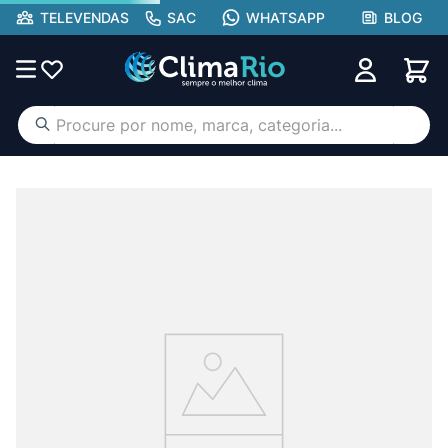
TELEVENDAS
SAC
WHATSAPP
BLOG
Procure por nome, marca, categoria...
TERMOS MAIS BUSCADOS
ar condicionado
1
º
aufit
2
º
hisense portátil
3
º
lg
4
º
tcl
5
º
gree
6
º
hisense
7
º
midea
8
º