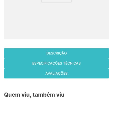
cassete
9
º
fujitsu
10
º
DESCRIÇÃO
ESPECIFICAÇÕES TÉCNICAS
AVALIAÇÕES
Quem viu, também viu