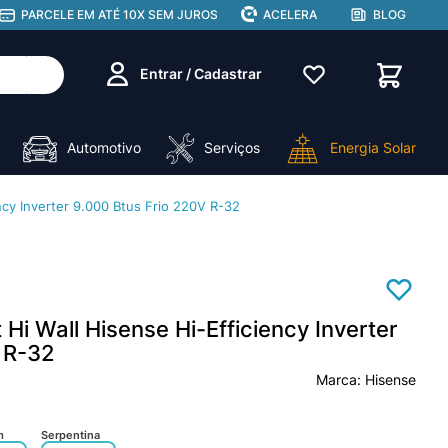
PARCELE EM ATÉ 10X SEM JUROS
ACELERA
BLOG
Entrar / Cadastrar
Automotivo
Serviços
Energia Solar
ency Inverter 9.000 Btus Frio 220V R-32
 Hi Wall Hisense Hi-Efficiency Inverter
 R-32
Hisense
m
Serpentina