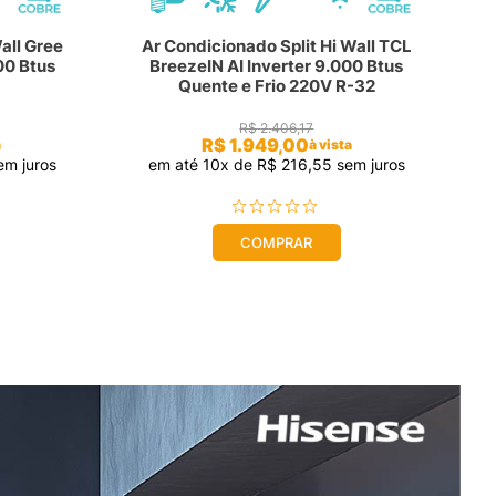
all Gree
Ar Condicionado Split Hi Wall TCL
00 Btus
BreezeIN AI Inverter 9.000 Btus
Quente e Frio 220V R-32
R$
2
.
406
,
17
R$
1
.
949
,
00
a
à vista
m juros
em até
10
x de
R$
216
,
55
sem juros
COMPRAR