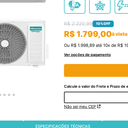
R$
2
.
220
,
99
10%
OFF
R$
1
.
799
,
00
à vista
Ou
R$
1
.
998
,
89
até
10
x de
R$
1
Ver opções de pagamento
Não sei meu CEP
ESPECIFICAÇÕES TÉCNICAS