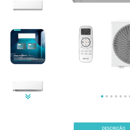
freezer
10
º
DESCRIÇÃO