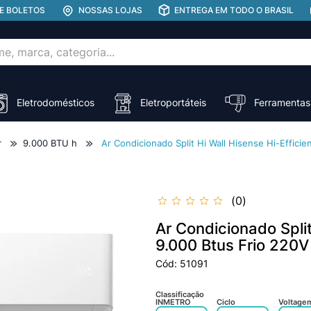
E BOLETOS
NOSSAS LOJAS
ENTREGA EM TODO O BRASIL
rca, categoria...
ADOS
Eletrodomésticos
Eletroportáteis
Ferramentas
r
9.000 BTU h
Ar Condicionado Split Hi Wall Hisense Hi-Effici
0
Ar Condicionado Split
9.000 Btus Frio 220V
Cód
:
51091
Classificação
INMETRO
Ciclo
Voltage