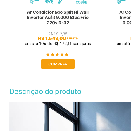
Ar Condicionado Split Hi Wall
Ar Co
Inverter Aufit 9.000 Btus Frio
Inve
220v R-32
9.0
R$
1
.
912
,
35
R$
1
.
549
,
00
à vista
em até
10
x de
R$
172
,
11
sem juros
em at
COMPRAR
Descrição do produto