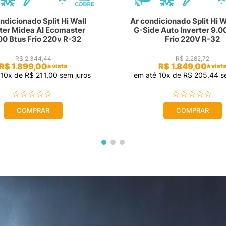
ndicionado Split Hi Wall
Ar condicionado Split Hi W
rter Midea AI Ecomaster
G-Side Auto Inverter 9.0
00 Btus Frio 220v R-32
Frio 220V R-32
R$
2
.
344
,
44
R$
2
.
282
,
72
R$
1
.
899
,
00
R$
1
.
849
,
00
à vista
à vist
é
10
x de
R$
211
,
00
sem juros
em até
10
x de
R$
205
,
44
se
COMPRAR
COMPRAR