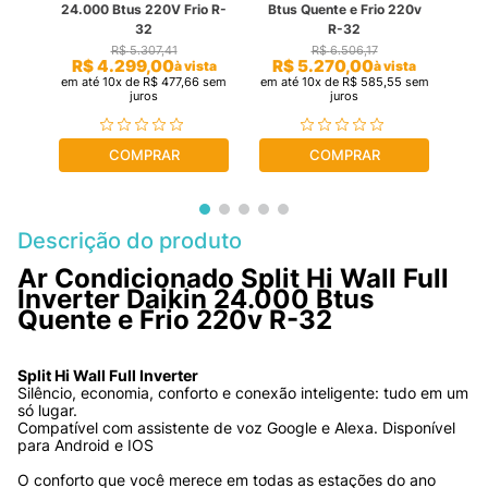
24.000 Btus 220V Frio R-
Btus Quente e Frio 220v
Que
32
R-32
R$
5
.
307
,
41
R$
6
.
506
,
17
R$
4
.
299
,
00
R$
5
.
270
,
00
R
sta
à vista
à vista
sem
em até
10
x de
R$
477
,
66
sem
em até
10
x de
R$
585
,
55
sem
em a
juros
juros
COMPRAR
COMPRAR
Descrição do produto
Ar Condicionado Split Hi Wall Full 
Inverter Daikin 24.000 Btus 
Quente e Frio 220v R-32
Split Hi Wall Full Inverter
Silêncio, economia, conforto e conexão inteligente: tudo em um 
só lugar.
Compatível com assistente de voz Google e Alexa. Disponível 
para Android e IOS
O conforto que você merece em todas as estações do ano 