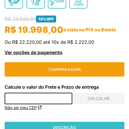
cassete
9
º
R$
24
.
freezer
688
,
89
10
º
10%
OFF
R$
19
.
998
,
00
à vista no PIX ou Boleto
Ou
R$
22
.
220
,
00
até
10
x de
R$
2
.
222
,
00
Ver opções de pagamento
COMPRAR AGORA
Não sei meu CEP
DESCRIÇÃO