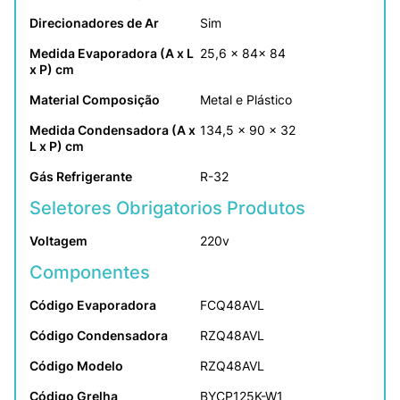
Direcionadores de Ar
Sim
Medida Evaporadora (A x L 
25,6 x 84x 84
x P) cm
Material Composição
Metal e Plástico
Medida Condensadora (A x 
134,5 x 90 x 32
L x P) cm
Gás Refrigerante
R-32
Seletores Obrigatorios Produtos
Voltagem
220v
Componentes
Código Evaporadora
FCQ48AVL
Código Condensadora
RZQ48AVL
Código Modelo
RZQ48AVL
Código Grelha
BYCP125K-W1