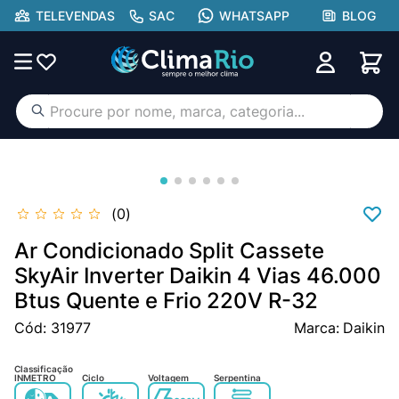
TELEVENDAS
SAC
WHATSAPP
BLOG
Procure por nome, marca, categoria...
TERMOS MAIS BUSCADOS
ar condicionado
1
º
aufit
2
º
0
lg
3
º
Ar Condicionado Split Cassete
hisense portátil
SkyAir Inverter Daikin 4 Vias 46.000
4
º
Btus Quente e Frio 220V R-32
tcl
5
º
Cód
:
31977
Daikin
hisense
6
º
midea
7
º
Classificação
INMETRO
Ciclo
Voltagem
Serpentina
gree
8
º