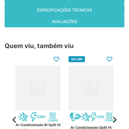
ESPECIFICAÇÕES TÉCNICAS
AVALIAÇÕES
Quem viu, também viu
10%
OFF
10
Ar Condicionado Bi Split Hi
it
Ar Condicionado Split Hi
Ar 