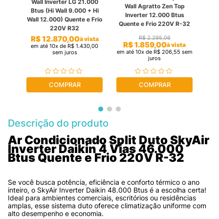
Wall Inverter LG 21.000
er
Wall Agratto Zen Top
W
Btus (Hi Wall 9.000 + Hi
 Btus
Inverter 12.000 Btus
Ec
Wall 12.000) Quente e Frio
R-32
Quente e Frio 220V R-32
Que
220V R32
R$
12
.
870
,
00
R$
2
.
295
,
06
à vista
R$
1
.
859
,
00
R
ista
à vista
em até
10
x de
R$
1
.
430
,
00
,
66
em até
10
x de
R$
206
,
55
sem
em a
sem juros
juros
COMPRAR
COMPRAR
Descrição do produto
Ar Condicionado Split Duto SkyAir 
Inverter Daikin 4 Vias 46.000 
Btus Quente e Frio 220V R-32
Se você busca potência, eficiência e conforto térmico o ano 
inteiro, o SkyAir Inverter Daikin 48.000 Btus é a escolha certa! 
Ideal para ambientes comerciais, escritórios ou residências 
amplas, esse sistema duto oferece climatização uniforme com 
alto desempenho e economia.