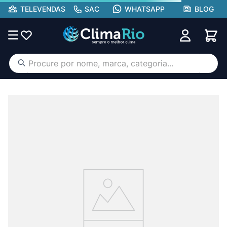
TELEVENDAS
SAC
WHATSAPP
BLOG
Procure por nome, marca, categoria...
TERMOS MAIS BUSCADOS
ar condicionado
1
º
aufit
2
º
hisense portátil
3
º
lg
4
º
tcl
5
º
gree
6
º
hisense
7
º
midea
8
º