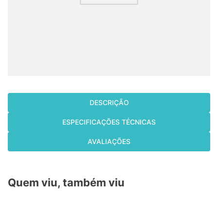
cassete
9
º
fujitsu
10
º
DESCRIÇÃO
ESPECIFICAÇÕES TÉCNICAS
AVALIAÇÕES
Quem viu, também viu