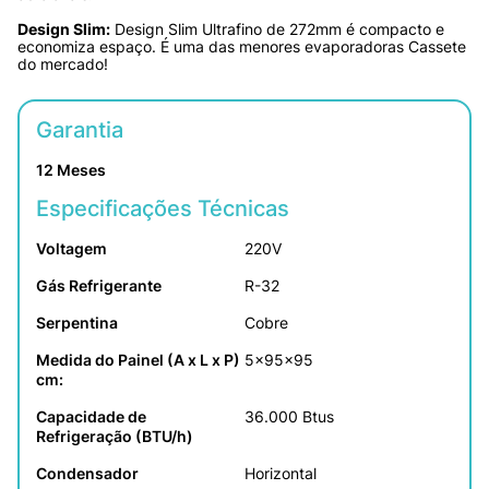
Design Slim:
 Design Slim Ultrafino de 272mm é compacto e 
economiza espaço. É uma das menores evaporadoras Cassete 
do mercado!
Garantia
12 Meses
Especificações Técnicas
Voltagem
220V
Gás Refrigerante
R-32
Serpentina
Cobre
Medida do Painel (A x L x P) 
5×95×95
cm:
Capacidade de 
36.000 Btus
Refrigeração (BTU/h)
Condensador
Horizontal