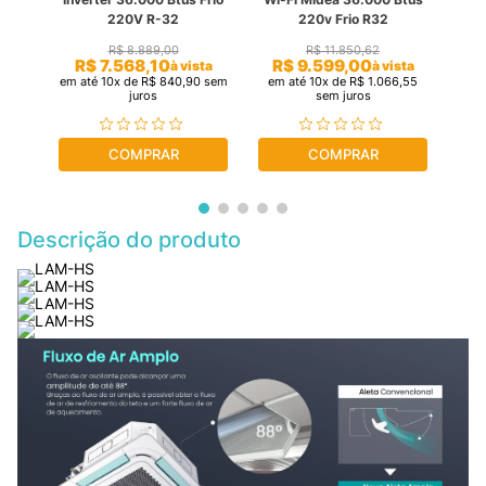
Btu
220V R-32
220v Frio R32
R$
8
.
889
,
00
R$
11
.
850
,
62
R$
7
.
568
,
10
R$
9
.
599
,
00
R
sta
à vista
à vista
sem
em até
10
x de
R$
840
,
90
sem
em até
10
x de
R$
1
.
066
,
55
em
juros
sem juros
COMPRAR
COMPRAR
Descrição do produto