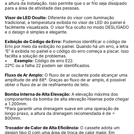
a altura da instalação. Isso permite que o ar frio seja dissipado 
para a área de atividade das pessoas.

Visor de LED Oculto:
 Diferente do visor com iluminação 
tradicional, a temperatura exibida no visor de LED do painel é 
facilmente visualizada. O visor fica oculto no modo DESLIGADO 
e o design é simples e elegante. 

Exibição de Código de Erro:
 Podemos identificar o código de 
Erro por meio da exibição no painel. Quando há um erro, a letra 
“E” é exibida no painel e o código do erro começa a piscar. Isso 
facilita a solução de problemas.

•	
Exemplo:
 Código de erro E22.

22ºC ou a falha 22 podem ser identificados.

Fluxo de Ar Amplo:
 O fluxo de ar oscilante pode alcançar uma 
amplitude de até 88º. Graças ao fluxo de ar amplo, é possível 
obter o fluxo de ar de resfriamento de teto.

Bomba Interna de Alta Elevação:
 A elevação máxima dos 
componentes da bomba de alta elevação Hisense pode chegar 
a 1.200mm.

*Para garantir uma drenagem suave em uma operação de 
longo praxo, a altura da drenagem recomendada é de = 
800mm.

Trocador de Calor de Alta Eficiência:
 O cassete adota um 
design tipo G com uma área de troca de calor maior. Em 