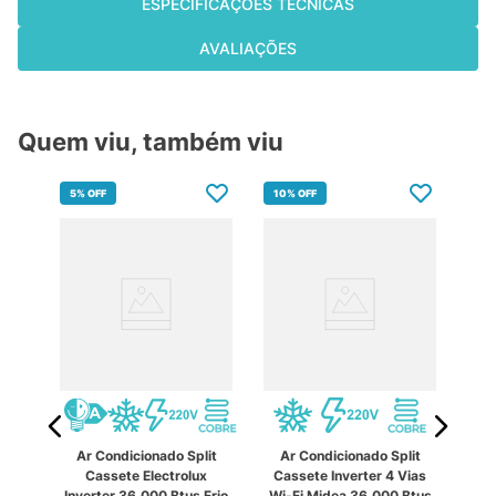
ESPECIFICAÇÕES TÉCNICAS
AVALIAÇÕES
Quem viu, também viu
5%
OFF
10%
OFF
10
A
it
Ar Condicionado Split
Ar Condicionado Split
Ca
Core
Cassete Electrolux
Cassete Inverter 4 Vias
D
tus
Inverter 36.000 Btus Frio
Wi-Fi Midea 36.000 Btus