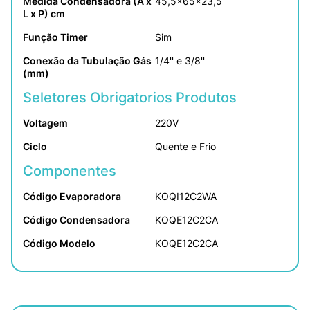
Medida Condensadora (A x 
45,5x65x23,5
L x P) cm
Função Timer
Sim
Conexão da Tubulação Gás 
1/4'' e 3/8''
(mm)
Seletores Obrigatorios Produtos
Voltagem
220V
Ciclo
Quente e Frio
Componentes
Código Evaporadora
KOQI12C2WA
Código Condensadora
KOQE12C2CA
Código Modelo
KOQE12C2CA