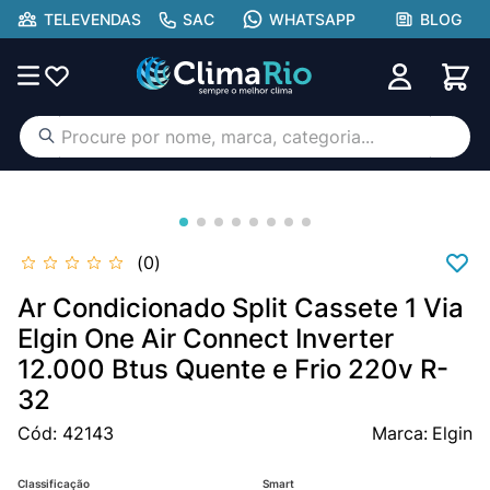
TELEVENDAS
SAC
WHATSAPP
BLOG
Procure por nome, marca, categoria...
TERMOS MAIS BUSCADOS
ar condicionado
1
º
aufit
2
º
0
hisense portátil
3
º
Ar Condicionado Split Cassete 1 Via
lg
Elgin One Air Connect Inverter
4
º
12.000 Btus Quente e Frio 220v R-
tcl
5
º
32
hisense
6
º
Cód
:
42143
Elgin
midea
7
º
gree
8
º
Classificação
Smart