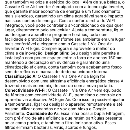
que também valoriza a estética do local. Além de sua beleza, o 
Cassete One Air Inverter é equipado com a tecnologia Inverter, 
que garante maior economia de energia e um funcionamento 
mais silencioso, garantindo um clima agradável sem o impacto 
nas suas contas de energia. Com o conforto extra do WIFI 
integrado, você pode controlar o ar-condicionado de qualquer 
lugar, diretamente pelo seu celular. Ajuste a temperatura, ligue 
ou desligue o aparelho e programe horários, tudo com 
facilidade e praticidade. Transforme seu ambiente em um lugar 
mais confortável e elegante com o Cassete 1 Via One Air 
Inverter WIFI Elgin. Compre agora e aproveite o melhor do 
clima e da inovação! 
Design Slim:
 Seu design slim permite a 
instalação com pouco espaço entre o forro de apenas 150mm, 
mantendo a decoração em evidência e garantindo uma 
climatização eficiente, conta também com acabamento fosco 
sem de reflexos e marcas de dedo na unidade Interna. 
Classificação A:
 O Cassete 1 Via One Air da Elgin foi 
desenvolvido com uma altíssima eficiência energética classe A 
trazendo mais economia, de acordo com a nova portaria. 
Conectividade Wi-Fi:
 O Cassete 1 Via One Air vem equipado 
de fábrica com conectividade Wi-Fi, permitindo o controle do 
aparelho via aplicativo AC Elgin Air. Com isso, é possível ajustar 
a temperatura, ligar ou desligar o aparelho remotamente e até 
mesmo utilizar comandos de voz com Alexa e Google 
Assistente. 
Qualidade do Ar:
 Essa linha possui Dupla Filtragem, 
com pré-filtro de alta eficiência que retém partículas presente 
no ar como poeira, e também o filtro Ionizador ativo. Esses 
filtros eliminam bactérias, vírus, ácaros e fungos, 