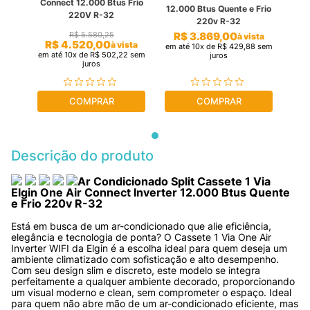
Connect 12.000 Btus Frio
12.000 Btus Quente e Frio
220V R-32
220v R-32
R$
3
.
869
,
00
R$
5
.
580
,
25
à vista
R$
4
.
520
,
00
à vista
em até
10
x de
R$
429
,
88
sem
em até
10
x de
R$
502
,
22
sem
juros
juros
COMPRAR
COMPRAR
Descrição do produto
Ar Condicionado Split Cassete 1 Via 
Elgin One Air Connect Inverter 12.000 Btus Quente 
e Frio 220v R-32
Está em busca de um ar-condicionado que alie eficiência, 
elegância e tecnologia de ponta? O Cassete 1 Via One Air 
Inverter WIFI da Elgin é a escolha ideal para quem deseja um 
ambiente climatizado com sofisticação e alto desempenho. 
Com seu design slim e discreto, este modelo se integra 
perfeitamente a qualquer ambiente decorado, proporcionando 
um visual moderno e clean, sem comprometer o espaço. Ideal 
para quem não abre mão de um ar-condicionado eficiente, mas 