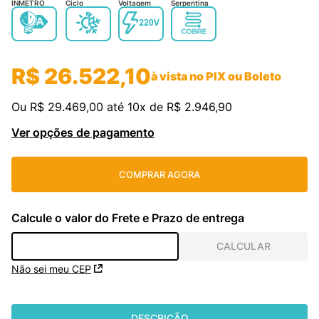
INMETRO
Ciclo
Voltagem
Serpentina
cassete
9
º
freezer
10
º
R$
26
.
522
,
10
à vista no PIX ou Boleto
Ou
R$
29
.
469
,
00
até
10
x de
R$
2
.
946
,
90
Ver opções de pagamento
COMPRAR AGORA
Não sei meu CEP
DESCRIÇÃO