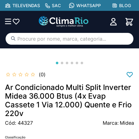
TELEVENDAS
SAC
WHATSAPP
BLOG
Procure por nome, marca, categoria...
TERMOS MAIS BUSCADOS
ar condicionado
1
º
aufit
2
º
0
lg
3
º
Ar Condicionado Multi Split Inverter
hisense portátil
Midea 36.000 Btus (4x Evap
4
º
Cassete 1 Via 12.000) Quente e Frio
tcl
5
º
220v
hisense
6
º
Cód
:
44327
Midea
midea
7
º
gree
8
º
Classificação