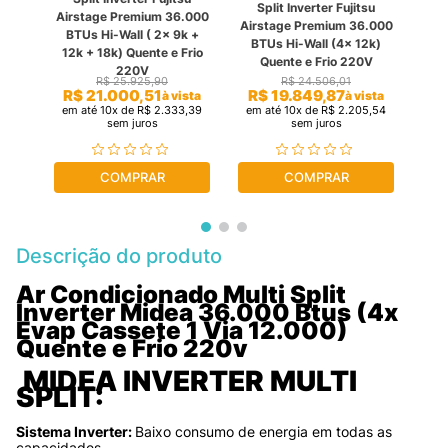
a
Split Inverter Fujitsu
4
Airstage Premium 36.000
ap
Airstage Premium 36.000
Cass
BTUs Hi-Wall ( 2x 9k +
00)
BTUs Hi-Wall (4x 12k)
12k + 18k) Quente e Frio
v
Quente e Frio 220V
1
220V
R
R$
25
.
925
,
90
R$
24
.
506
,
01
ista
R$
21
.
000
,
51
R$
19
.
849
,
87
à vista
à vista
6
,
90
em
em até
10
x de
R$
2
.
333
,
39
em até
10
x de
R$
2
.
205
,
54
sem juros
sem juros
COMPRAR
COMPRAR
Descrição do produto
Ar Condicionado Multi Split 
Inverter Midea 36.000 Btus (4x 
Evap Cassete 1 Via 12.000) 
Quente e Frio 220v
MIDEA INVERTER MULTI 
SPLIT:
Sistema Inverter: 
Baixo consumo de energia em todas as 
capacidades.