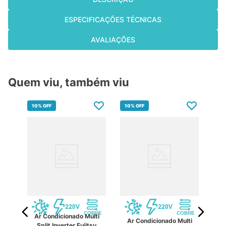
ESPECIFICAÇÕES TÉCNICAS
AVALIAÇÕES
Quem viu, também viu
10%
OFF
10%
OFF
Ar
Ar Condicionado Multi
lti
Ar Condicionado Multi
Split Inverter Fujitsu