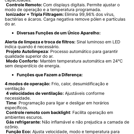
Controle Remoto: 
Com displays digitais.
Permite ajustar o 
modo de operação e a temperatura programada.
Ionizador + Tripla Filtragem: 
Elimina 99,96% dos vírus, 
bactérias e ácaros. Carga negativa remove pólen e partículas 
do ar.
Diversas Funções de um Único Aparelho:
Alerta de limpeza e troca de filtros:
 Sinal luminoso em LED 
indica quando é necessário.
Projeto Autolimpeza
: Processo automático para garantir 
qualidade superior do ar.
Modo Conforto
: Mantém temperatura automática em 24°C 
sem desperdício de energia.
Funções que Fazem a Diferença:
4 modos de operação:
 Frio, calor, desumidificação e 
ventilação
4 velocidades de ventilação:
 Ajustáveis conforme 
necessidade.
Time
: Programação para ligar e desligar em horários 
específicos.
Controle remoto com backlight
: Facilita operação em 
ambientes escuros.
Gás refrigerante:
 Não inflamável e não prejudica a camada de 
ozônio.
Função Eco:
 Ajusta velocidade, modo e temperatura para 