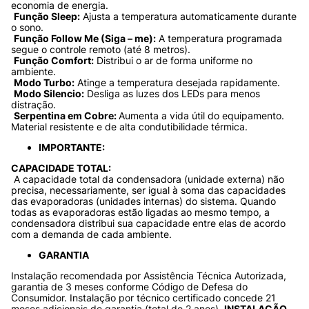
economia de energia.
Função Sleep:
 Ajusta a temperatura automaticamente durante 
o sono.
Função Follow Me (Siga – me):
 A temperatura programada 
segue o controle remoto (até 8 metros).
Função Comfort:
 Distribui o ar de forma uniforme no 
ambiente.
Modo Turbo:
 Atinge a temperatura desejada rapidamente.
Modo Silencio:
 Desliga as luzes dos LEDs para menos 
distração.
Serpentina em Cobre: 
Aumenta a vida útil do equipamento. 
Material resistente e de alta condutibilidade térmica.
IMPORTANTE:
CAPACIDADE TOTAL:
 A capacidade total da condensadora (unidade externa) não 
precisa, necessariamente, ser igual à soma das capacidades 
das evaporadoras (unidades internas) do sistema. Quando 
todas as evaporadoras estão ligadas ao mesmo tempo, a 
condensadora distribui sua capacidade entre elas de acordo 
com a demanda de cada ambiente.
GARANTIA
Instalação recomendada por Assistência Técnica Autorizada, 
garantia de 3 meses conforme Código de Defesa do 
Consumidor. Instalação por técnico certificado concede 21 
meses adicionais de garantia (total de 2 anos). 
INSTALAÇÃO 