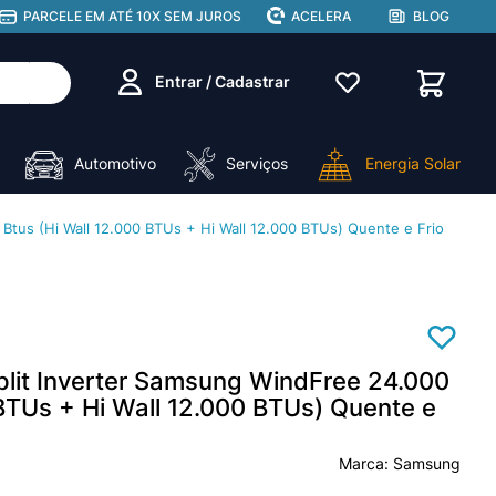
PARCELE EM ATÉ 10X SEM JUROS
ACELERA
BLOG
Entrar / Cadastrar
Automotivo
Serviços
Energia Solar
Btus (Hi Wall 12.000 BTUs + Hi Wall 12.000 BTUs) Quente e Frio
plit Inverter Samsung WindFree 24.000
 BTUs + Hi Wall 12.000 BTUs) Quente e
Samsung