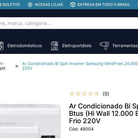
E BOLETOS
NOSSAS LOJAS
ENTREGA EM TODO O BRASIL
rca, categoria...
ADOS
Eletrodomésticos
Eletroportáteis
Ferramentas
ri-
Ar Condicionado Bi Split Inverter Samsung WindFree 24.000 
plit
220V
0
Ar Condicionado Bi S
Btus (Hi Wall 12.000
Frio 220V
Cód
:
49004