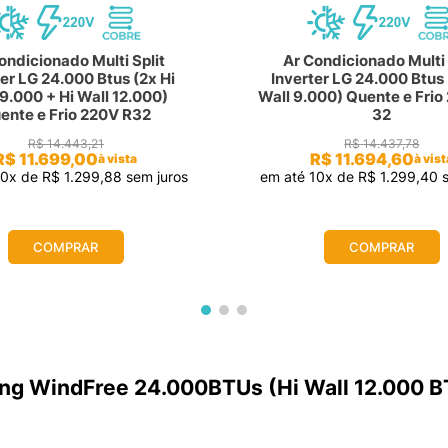
ondicionado Multi Split
Ar Condicionado Multi 
ter LG 24.000 Btus (2x Hi
Inverter LG 24.000 Btus 
 9.000 + Hi Wall 12.000)
Wall 9.000) Quente e Frio
ente e Frio 220V R32
32
R$
14
.
443
,
21
R$
14
.
437
,
78
R$
11
.
699
,
00
R$
11
.
694
,
60
à vista
à vist
10
x de
R$
1
.
299
,
88
sem juros
em até
10
x de
R$
1
.
299
,
40
s
COMPRAR
COMPRAR
ung WindFree 24.000BTUs (Hi Wall 12.000 BT