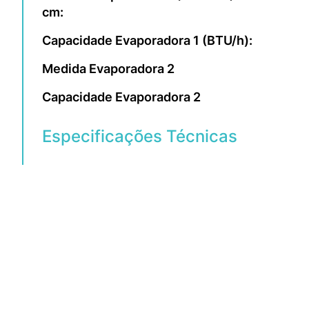
cm:
Capacidade Evaporadora 1 (BTU/h):
12.000 B
Medida Evaporadora 2
37,5x88
Capacidade Evaporadora 2
12.000 B
Especificações Técnicas
Voltagem
220V
Serpentina
cobre
Capacidade de Refrigeração 
24.000 
(BTU/h)
Capacidade de Aquecimento 
24.000 
(BTU/h)