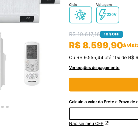
Ciclo
Voltagem
R$
10
.
617
,
16
10%
OFF
R$
8
.
599
,
90
à vist
Ou
R$
9
.
555
,
44
até
10
x de
R$
Ver opções de pagamento
Não sei meu CEP