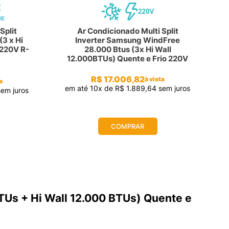
Split
Ar Condicionado Multi Split
(3 x Hi
Inverter Samsung WindFree
 220V R-
28.000 Btus (3x Hi Wall
12.000BTUs) Quente e Frio 220V
R$
17
.
006
,
82
à vista
a
em até
10
x de
R$
1
.
889
,
64
sem juros
em juros
COMPRAR
Us + Hi Wall 12.000 BTUs) Quente e 