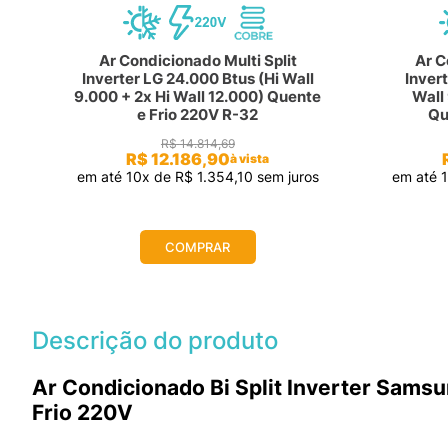
Ar Condicionado Multi Split
Ar C
Inverter LG 24.000 Btus (Hi Wall
Inver
9.000 + 2x Hi Wall 12.000) Quente
Wall
e Frio 220V R-32
Qu
R$
14
.
814
,
69
R$
12
.
186
,
90
à vista
s
em até
10
x de
R$
1
.
354
,
10
sem juros
em até
COMPRAR
Descrição do produto
Ar Condicionado Bi Split Inverter Sams
Frio 220V