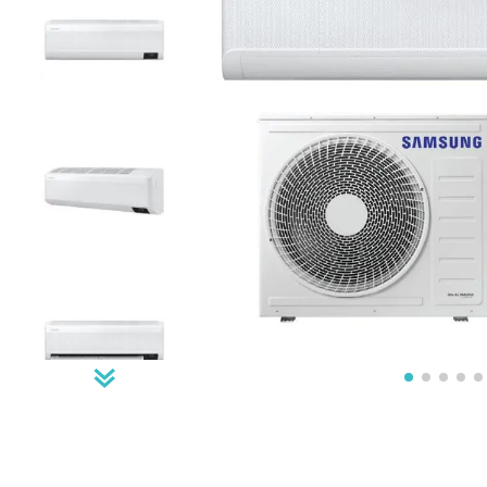
freezer
10
º