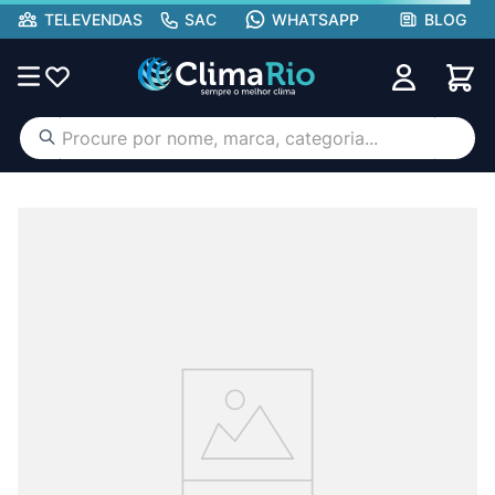
TELEVENDAS
SAC
WHATSAPP
BLOG
Procure por nome, marca, categoria...
TERMOS MAIS BUSCADOS
ar condicionado
1
º
aufit
2
º
hisense portátil
3
º
lg
4
º
tcl
5
º
hisense
6
º
midea
7
º
gree
8
º