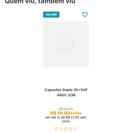
Quem viu, também viu
19%
OFF
Capacitor Duplo 35+5UF
440V JCM
R$
26
,
00
R$
18
,
90
à vista
em até
1
x de
R$
21
,
00
sem
juros