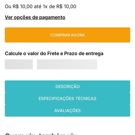
Ou
R$
10
,
00
até
1
x de
R$
10
,
00
cassete
9
º
Ver opções de pagamento
fujitsu
10
º
COMPRAR AGORA
DESCRIÇÃO
ESPECIFICAÇÕES TÉCNICAS
AVALIAÇÕES